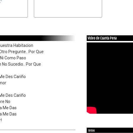


Video de Cuanta Pena
uestra Habitacion
tro Pregunte.. Por Que
 Ni Como Paso
 No Sucedio.. Por Que
Me Des Cariño
mor
Me Des Cariño
pre No
a Me Das
a Me Das
!
Extras