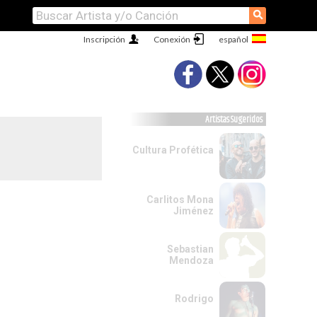
⚲
Inscripción
Conexión
Artistas Sugeridos
Cultura Profética
Carlitos Mona
Jiménez
Sebastian
Mendoza
Rodrigo