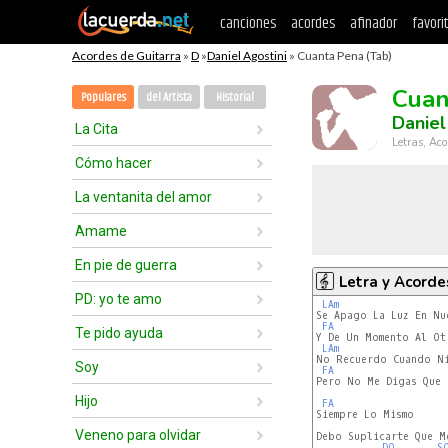
canciones
acordes
afinador
favori
Acordes de Guitarra
»
D
»
Daniel Agostini
» Cuanta Pena (Tab)
Cuan
Populares
del Artista
Historial
Daniel
La Cita
Letras, Aco
Cómo hacer
La ventanita del amor
Amame
En pie de guerra
Letra y Acorde
PD: yo te amo
LAm
Se Apago La Luz En Nu
FA
Te pido ayuda
Y De Un Momento Al Otr
LAm
No Recuerdo Cuando Ni
Soy
FA
Pero No Me Digas Que 
Hijo
FA
Siempre Lo Mismo

Veneno para olvidar
Debo Suplicarte Que Me
DO
S