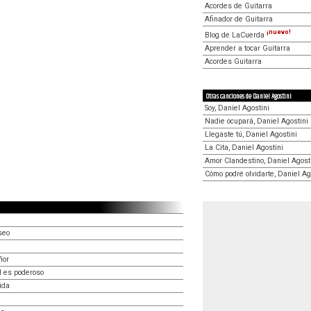
Acordes de Guitarra
Afinador de Guitarra
¡nuevo!
Blog de LaCuerda
Aprender a tocar Guitarra
Acordes Guitarra
Otras canciones de Daniel Agostini
Soy, Daniel Agostini
Nadie ocupará, Daniel Agostini
Llegaste tú, Daniel Agostini
La Cita, Daniel Agostini
Amor Clandestino, Daniel Agost
Cómo podré olvidarte, Daniel Ag
seo
ñor
l es poderoso
ida