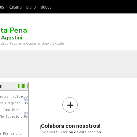
tos
guitarra
piano
videos
ta Pena
 Agostini
rdes y Tabs para Guitarra, Bajo y Ukulele
s
estra Habitacion

+
DO
SOL
o Pregunte.. Por Que

 Como Paso

DO
SOL
No Sucedio.. Por Que

¡Colabora con nosotros!
Envíanos tu versión de esta canción
 Des Cariño

OL