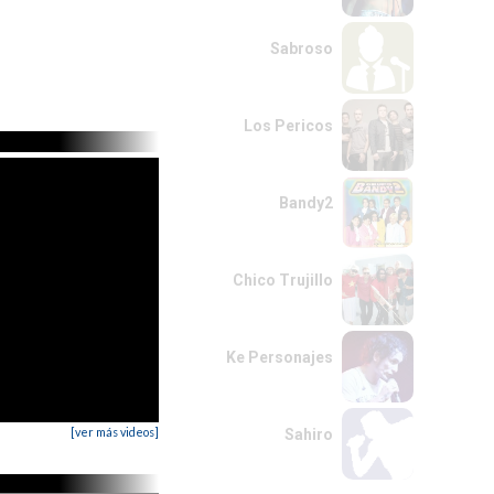
Sabroso
Los Pericos
Bandy2
Chico Trujillo
Ke Personajes
[ver más videos]
Sahiro