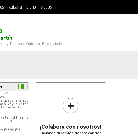
tos
guitarra
piano
videos
a
artín
rdes y Tabs para Guitarra, Bajo y Ukulele
s
MI 
os

+
e quedaré atrapado

ano voy a estar

tan especial          ¡Eh!

MI 
---------
¡Colabora con nosotros!
--9-7-6-9-7
Envíanos tu versión de esta canción