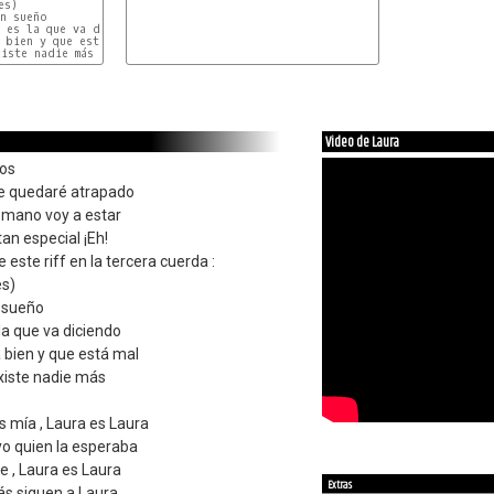
s)

n sueño

 es la que va diciendo

bien y que está mal

iste nadie más

Video de Laura
ños
me quedaré atrapado
 mano voy a estar
tan especial ¡Eh!
este riff en la tercera cuerda :
es)
n sueño
s la que va diciendo
 bien y que está mal
xiste nadie más
es mía , Laura es Laura
yo quien la esperaba
e , Laura es Laura
Extras
más siguen a Laura