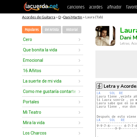
canciones
acordes
afinador
favori
Acordes de Guitarra
»
D
»
Dani Martín
» Laura (Tab)
Laur
Populares
del Artista
Historial
Dani M
Cero
Letras, Aco
Que bonita la vida
Emocional
16 Añitos
La suerte de mi vida
Letra y Acorde
Como me gustaría contarte
LA 
SOL 
RE 
Laura tiene ,veinte añ
Si Laura sonríe , yo m
Portales
Laura sabe que en su m
Laura tiene , ese don 
Mi Teatro
LA 
SOL 
RE 
Mira la vida
----------------------
----------9-9---------
Los Charcos