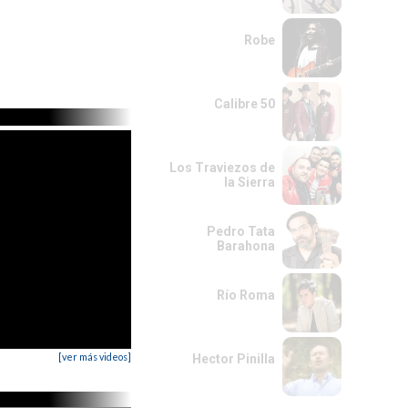
Robe
Calibre 50
Los Traviezos de
la Sierra
Pedro Tata
Barahona
Río Roma
[ver más videos]
Hector Pinilla