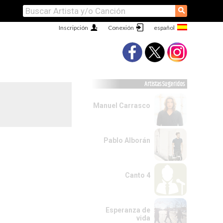
⚲
Inscripción
Conexión
Artistas Sugeridos
Manuel Carrasco
Pablo Alborán
Canto 4
Esperanza de
vida