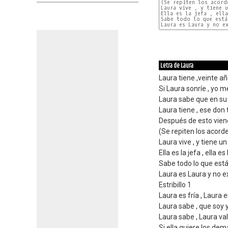
(Se repiten los acorde
Laura vive , y tiene u
Ella es la jefa , ella
Sabe todo lo que está 
Laura es Laura y no ex
Letra de Laura
Laura tiene ,veinte a
Si Laura sonríe , yo 
Laura sabe que en su
Laura tiene , ese don 
Después de esto viene 
(Se repiten los acord
Laura vive , y tiene u
Ella es la jefa , ella e
Sabe todo lo que está
Laura es Laura y no e
Estribillo 1
Laura es fría , Laura 
Laura sabe , que soy 
Laura sabe , Laura val
Si ella quiere los de