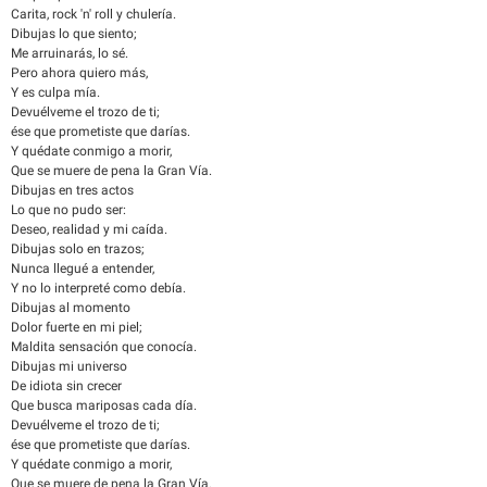
Carita, rock 'n' roll y chulería.
Dibujas lo que siento;
Me arruinarás, lo sé.
Pero ahora quiero más,
Y es culpa mía.
Devuélveme el trozo de ti;
ése que prometiste que darías.
Y quédate conmigo a morir,
Que se muere de pena la Gran Vía.
Dibujas en tres actos
Lo que no pudo ser:
Deseo, realidad y mi caída.
Dibujas solo en trazos;
Nunca llegué a entender,
Y no lo interpreté como debía.
Dibujas al momento
Dolor fuerte en mi piel;
Maldita sensación que conocía.
Dibujas mi universo
De idiota sin crecer
Que busca mariposas cada día.
Devuélveme el trozo de ti;
ése que prometiste que darías.
Y quédate conmigo a morir,
Que se muere de pena la Gran Vía.