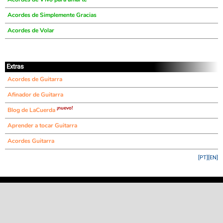
Acordes de Simplemente Gracias
Acordes de Volar
Extras
Acordes de Guitarra
Afinador de Guitarra
¡nuevo!
Blog de LaCuerda
Aprender a tocar Guitarra
Acordes Guitarra
[PT]
[EN]
©
LaCuerda
.net
·
·
·
aviso legal
privacidad
contacto