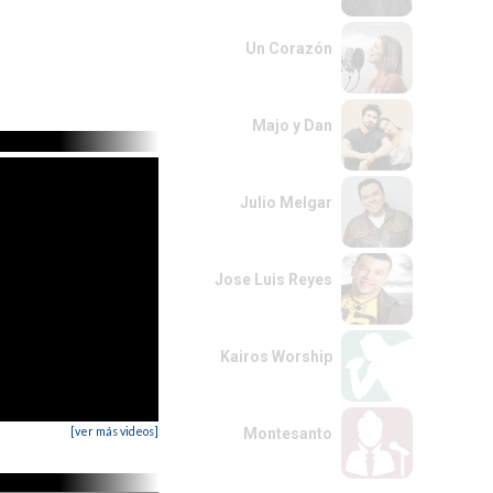
Un Corazón
Majo y Dan
Julio Melgar
Jose Luis Reyes
Kairos Worship
[ver más videos]
Montesanto