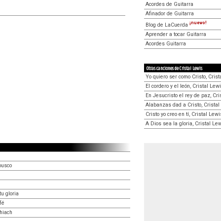
Acordes de Guitarra
Afinador de Guitarra
¡nuevo!
Blog de LaCuerda
Aprender a tocar Guitarra
Acordes Guitarra
Otras canciones de Cristal Lewis
Yo quiero ser como Cristo, Crist
El cordero y el león, Cristal Lew
En Jesucristo el rey de paz, Cri
Alabanzas dad a Cristo, Cristal
Cristo yo creo en tí, Cristal Lewi
A Dios sea la gloria, Cristal Le
busco
u gloria
fé
hiach