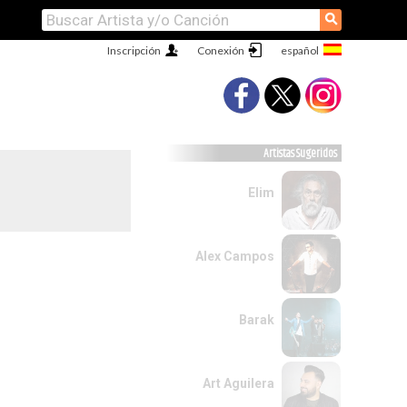
⚲
Inscripción
Conexión
Artistas Sugeridos
Elim
Alex Campos
Barak
Art Aguilera