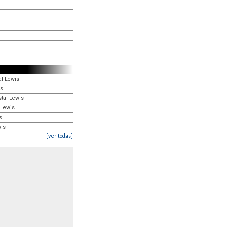
al Lewis
is
stal Lewis
 Lewis
s
wis
[ver todas]