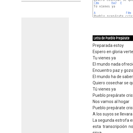
C#m
Bm7
E
Tú vienes ya

A
F#m
E
D
Letra de Pueblo Prepárate
Preparada estoy
Espero en gloria vert
Tu vienes ya
El mundo nada ofreci
Encuentro paz y gozo s
El mundo ha de saber 
Quiero cosechar se q
Tú vienes ya
Pueblo prepárate cris
Nos vamos al hogar
Pueblo prepárate cris
A los suyos se llevara
La segunda estrofa es
esta transcripción n
sirva