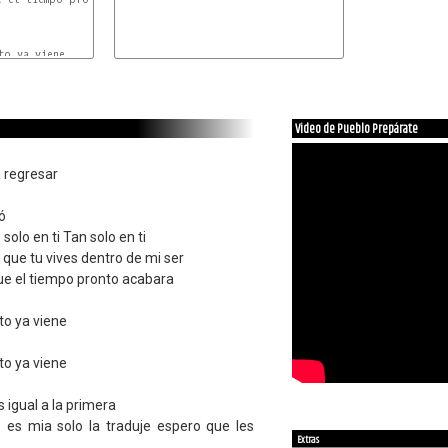
Video de Pueblo Prepárate
e regresar
ó
olo en ti Tan solo en ti
que tu vives dentro de mi ser
ue el tiempo pronto acabara
to ya viene
to ya viene
 igual a la primera
o es mia solo la traduje espero que les
Extras