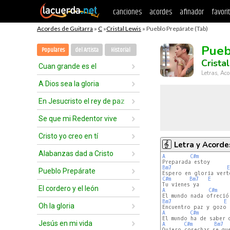
canciones
acordes
afinador
favori
Acordes de Guitarra
»
C
»
Cristal Lewis
» Pueblo Prepárate (Tab)
Pueb
Populares
del Artista
Historial
Crista
Cuan grande es el
Letras, Aco
A Dios sea la gloria
En Jesucristo el rey de paz
Se que mi Redentor vive
Cristo yo creo en tí
Letra y Acorde
Alabanzas dad a Cristo
A
C#m
Bm7
E
Pueblo Prepárate
C#m
Bm7
E
El cordero y el león
A
C#m
Bm7
E
Oh la gloria
A
C#m
Jesús en mi vida
A
C#m
Bm7