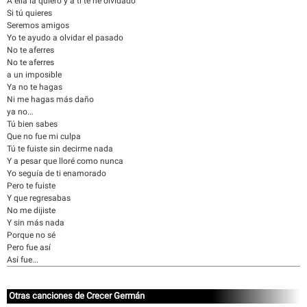
A ella la quiero y a ti te he olvidado
Si tú quieres
Seremos amigos
Yo te ayudo a olvidar el pasado
No te aferres
No te aferres
a un imposible
Ya no te hagas
Ni me hagas más daño
ya no...
Tú bien sabes
Que no fue mi culpa
Tú te fuiste sin decirme nada
Y a pesar que lloré como nunca
Yo seguía de ti enamorado
Pero te fuiste
Y que regresabas
No me dijiste
Y sin más nada
Porque no sé
Pero fue así
Así fue...
Otras canciones de Crecer Germán