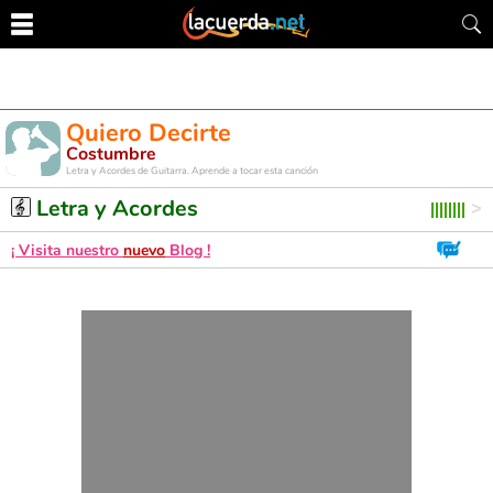
Quiero Decirte
Costumbre
Letra y Acordes de Guitarra. Aprende a tocar esta canción
Letra y Acordes
¡ Visita nuestro
nuevo
Blog !