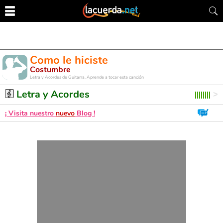
Como le hiciste
Costumbre
Letra y Acordes de Guitarra. Aprende a tocar esta canción
Letra y Acordes
¡ Visita nuestro
nuevo
Blog !