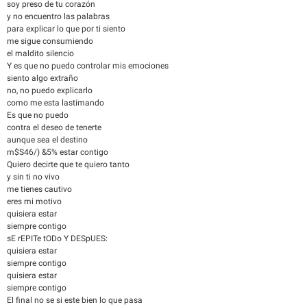
soy preso de tu corazón
y no encuentro las palabras
para explicar lo que por ti siento
me sigue consumiendo
el maldito silencio
Y es que no puedo controlar mis emociones
siento algo extraño
no, no puedo explicarlo
como me esta lastimando
Es que no puedo
contra el deseo de tenerte
aunque sea el destino
m$S46/) &5% estar contigo
Quiero decirte que te quiero tanto
y sin ti no vivo
me tienes cautivo
eres mi motivo
quisiera estar
siempre contigo
sE rEPITe tODo Y DESpUES:
quisiera estar
siempre contigo
quisiera estar
siempre contigo
El final no se si este bien lo que pasa