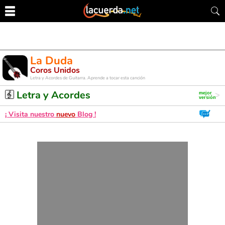
La Duda
Coros Unidos
Letra y Acordes de Guitarra. Aprende a tocar esta canción
Letra y Acordes
¡ Visita nuestro
nuevo
Blog !