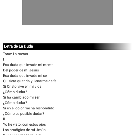
Letra de La Duda
Tono: La menor
I
Esa duda que invade mi mente
Del poder de mi Jesús
Esa duda que invade mi ser
Quisiera quitarla y llenarme de fe.
Si Cristo vive en mi vida
¿Cómo dudar?
Si ha cambiado mi ser
¿Cómo dudar?
Si en el dolor me ha respondido
¿Cómo es posible dudar?
II
Yo he visto, con estos ojos
Los prodigios de mi Jesús