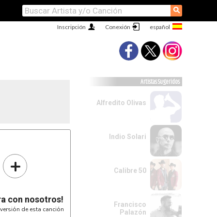
⚲
Inscripción
Conexión
Artistas Sugeridos
Alfredito Olivas
Indio Solari
+
Calibre 50
ra con nosotros!
Francisco
versión de esta canción
Palazón