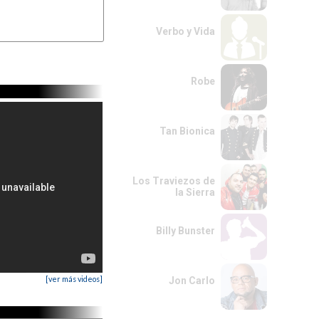
Verbo y Vida
Robe
Tan Bionica
Los Traviezos de
la Sierra
Billy Bunster
[ver más videos]
Jon Carlo