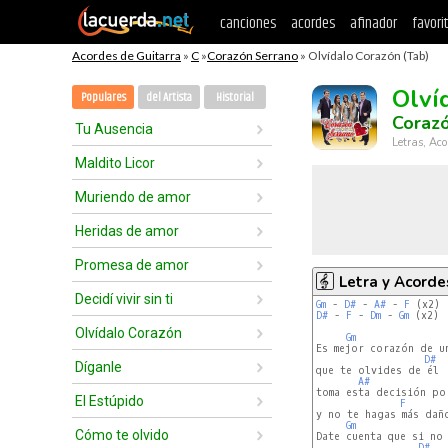
canciones
acordes
afinador
favori
Acordes de Guitarra
»
C
»
Corazón Serrano
» Olvídalo Corazón (Tab)
Olví
Populares
del Artista
Historial
Coraz
Tu Ausencia
Letras, Aco
Maldito Licor
Muriendo de amor
Heridas de amor
Promesa de amor
Letra y Acorde
Decidí vivir sin ti
Gm
 - 
D#
 - 
A#
 - 
F
D#
 - 
F
 - 
Dm
 - 
Gm
 (x2)

Olvídalo Corazón
Gm
Es mejor corazón de un
D#
Díganle
que te olvides de él

A#
toma esta decisión por
El Estúpido
F
y no te hagas más daño
Gm
Cómo te olvido
Date cuenta que si no 
D#