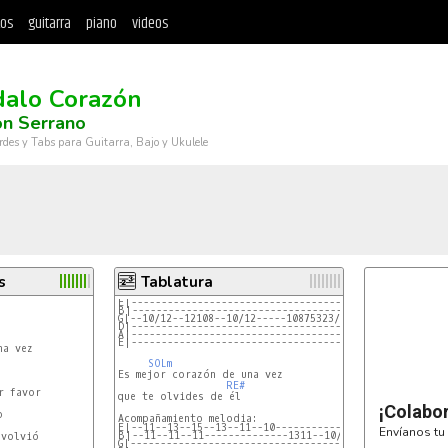
tos
guitarra
piano
videos
dalo Corazón
ón Serrano
rdes y Tabs para Guitarra, Bajo y Ukulele
s
Tablatura
E|-----------------------------------------------
B|-----------------------------------------------
G|--10/12--12108--10/12-----10875323/5v--
D|-----------------------------------------------
A|-----------------------------------------------
E|-----------------------------------------------
a vez

SOLm
Es mejor corazón de una vez

RE#
 favor

que te olvides de él

¡Colabo


E|--11--13--15--13--11--10-------------------
Envíanos tu 
B|--11--11--11--------------1311--10/11/13--
volvió

G|-------------------------------------------