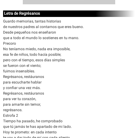
Letra de Regrésanos
Guardo memorias, tantas historias
de nuestros padres al contarnos que eres bueno.
Desde pequeños nos enseñaron
que a todo el mundo lo sostienes en tu mano.
Precoro
No teníamos miedo, nada era imposible,
esa fe de niños, todo hacía posible;
pero con el tiempo, esos días simples
se fueron con el viento;
fuimos insensibles.
Regrésanos, restáuranos
para escucharte hablar
y confiar una vez más.
Regrésanos, restáuranos
para ver tu corazón,
para amarte sin temor,
regrésanos.
Estrofa 2
Tiempo ha pasado, he comprobado
que tú jamás te has apartado de mi lado.
Hoy te prometo: en cada intento
te voy a dar todo de mí con cada aliento.