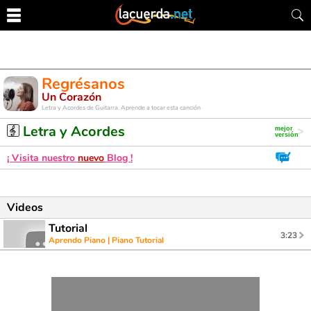
Regrésanos
Un Corazón
Letra y Acordes de Guitarra. Aprende a tocar esta canción
Letra y Acordes
¡ Visita nuestro
nuevo
Blog !
Videos
Tutorial
3:23
Aprendo Piano | Piano Tutorial