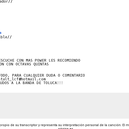
ador//

m
ble//

ESCUCHE CON MAS POWER LES RECOMIENDO

ON CON OCTAVAS QUINTAS

TODO, PARA CUALQUIER DUDA O COMENTARIO

talt_lcf@hotmail.com

 propio de su transcriptor y representa su interpretación personal de la canción. El 
página es