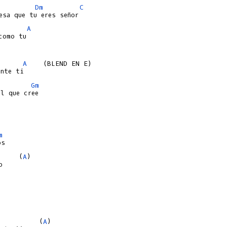
Dm
C
A
como tu

A
    (BLEND EN E)

Gm
m
     (
A
)

          (
A
)
