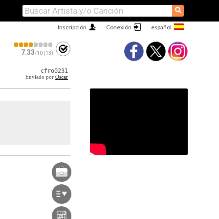
⚲
Inscripción
Conexión
7.33
/10 (13)
cfro0231
Enviado por
Oscar