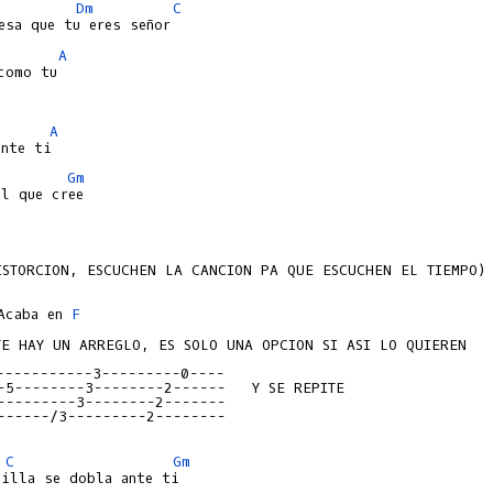
Dm
C
A
como tu

A
Gm
ISTORCION, ESCUCHEN LA CANCION PA QUE ESCUCHEN EL TIEMPO)

Acaba en 
F
TE HAY UN ARREGLO, ES SOLO UNA OPCION SI ASI LO QUIEREN

-----------3---------0----
-5--------3--------2------   Y SE REPITE
---------3--------2-------
------/3---------2--------
C
Gm