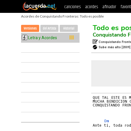
canciones
acordes
afinador
favori
Acordes de Conquistando Fronteras: Todo es posible
Todo es po
Versiones
del Artista
Historial
Conquistando F
Letra y Acordes
Conquistando Front
Sube más alto
[2009]
QUE TAL ESTE ES M
MUCHA BENDICION C
CONQUISTANDO FRONT
Dm