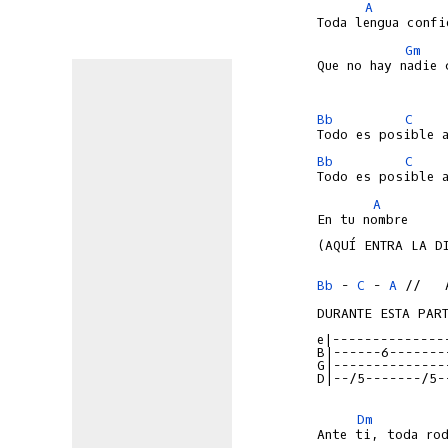
A
Gm
Que no hay nadie 
Bb
C
Bb
C
A
En tu nombre

(AQUÍ ENTRA LA D
Bb
 - 
C
 - 
A
 //   
DURANTE ESTA PAR
e|--------------
B|------6-------
G|--------------
D|--/5-------/5-
Dm