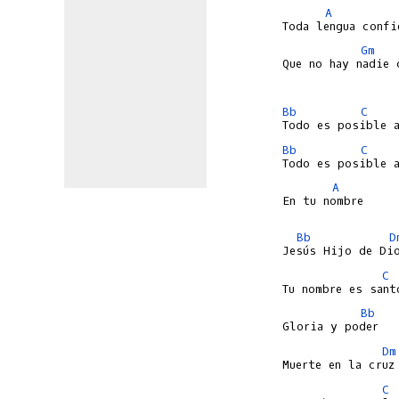
A
Gm
Que no hay nadie 
Bb
C
Bb
C
A
En tu nombre

Bb
D
C
 
Bb
Dm
C
 