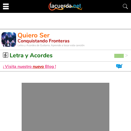
Quiero Ser
Conquistando Fronteras
Letra y Acordes de Guitarra. Aprende a tocar esta canción
Letra y Acordes
¡ Visita nuestro
nuevo
Blog !