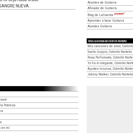
Acordes de Guitarra
a SANGRE NUEVA..
Afinador de Guitarra
¡nuevo!
Blog de LaCuerda
Aprender a tocar Guitarra
Acordes Guitarra
Otras canciones de Colmillo Norteño
Mis canciones de amor, Colmill
Sueño Guajiro, Colmillo Norteño
Rosa Perfumada, Colmillo Norte
Yo fui el elegante, Colmillo Nor
Ajustes Inzunsa, Colmillo Norte
Johnny Walker, Colmillo Norteño
inaré
 la Pobreza
ca
or
s en mí