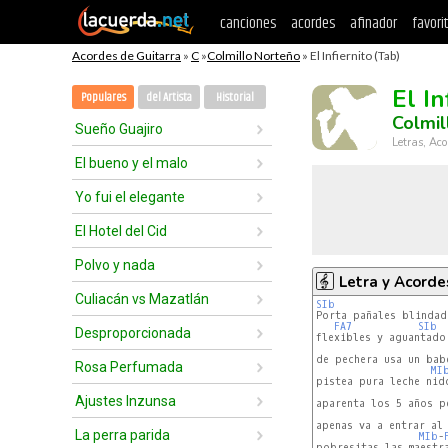
canciones
acordes
afinador
favori
Acordes de Guitarra
»
C
»
Colmillo Norteño
» El Infiernito (Tab)
El In
Populares
del Artista
Historial
Colmil
Sueño Guajiro
Letras, Aco
El bueno y el malo
Yo fui el elegante
El Hotel del Cid
Polvo y nada
Letra y Acorde
Culiacán vs Mazatlán
SIb
FA7
SIb
Desproporcionada
flexibles y aguantador
de pechera usa un bab
Rosa Perfumada
MI
pistea pura leche nid
Ajustes Inzunsa
aparenta los 5 años pe
apenas va a entrar al 
La perra parida
MIb
-
pobresitas las maestra