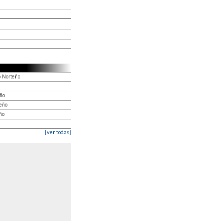
o Norteño
ño
teño
ño
[ver todas]