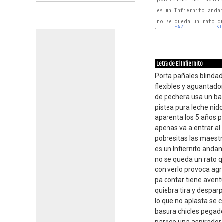
es un Infiernito anda
no se queda un rato qu
FA7
S
Letra de El Infiernito
Porta pañales blinda
flexibles y aguantado
de pechera usa un ba
pistea pura leche nid
aparenta los 5 años p
apenas va a entrar al
pobresitas las maest
es un Infiernito anda
no se queda un rato q
con verlo provoca ag
pa contar tiene aven
quiebra tira y despar
lo que no aplasta se
basura chicles pegad
parece una aspirador