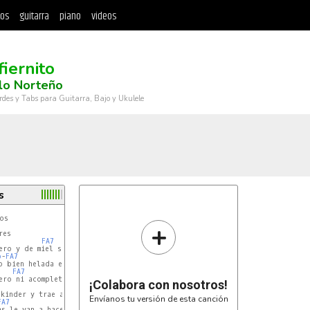
tos
guitarra
piano
videos
fiernito
lo Norteño
rdes y Tabs para Guitarra, Bajo y Ukulele
s
+
es

FA7
SIb
ero y de miel son los chupones

b
-
FA7
SIb
o bien helada en biberones

FA7
SIb
ro ni acompleta 4

¡Colabora con nosotros!
FA7
SIb
kinder y trae a todos traumados

Envíanos tu versión de esta canción
FA7
SIb
s le van a hacer los mandados
