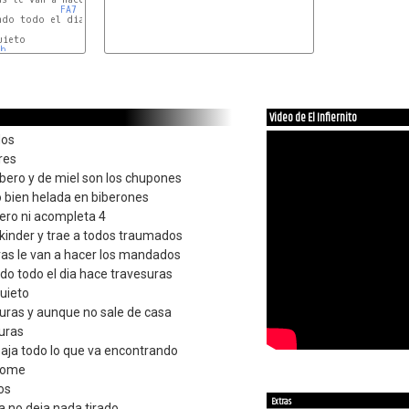
FA7
SIb
ndo todo el dia hace travesuras

ieto

Ib
MIb
-
FA7
Video de El Infiernito
dos
res
bero y de miel son los chupones
o bien helada en biberones
ero ni acompleta 4
 kinder y trae a todos traumados
ras le van a hacer los mandados
ndo todo el dia hace travesuras
uieto
ruras y aunque no sale de casa
turas
paja todo lo que va encontrando
 come
os
Extras
a no deja nada tirado