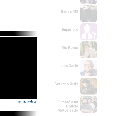
Banda MS
Enjambre
Río Roma
Jon Carlo
Gerardo Ortiz
[ver más videos]
El mató a un
Policía
Motorizado