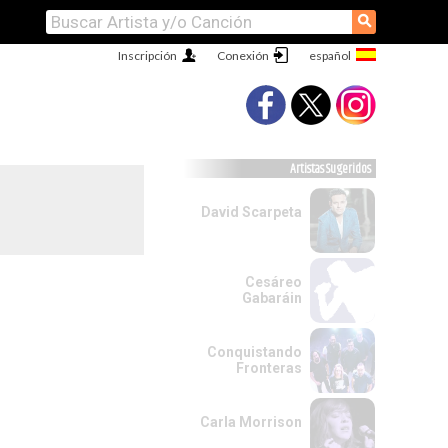
⚲
Inscripción
Conexión
Artistas Sugeridos
David Scarpeta
Cesáreo
Gabaráin
Conquistando
Fronteras
Carla Morrison