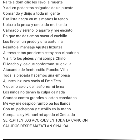
Raite a domicilio les llevo la muerte
Y asi en pedacitos colgados de un puente
Comando y dirijo a toda mi gente
Esa lista negra en mis manos la tengo
Ubico a la presa y ondeado me tiendo
Calmado y sereno lo agarro y me encinto
Pa que me de tiempo sacar el cuchillo
Los tiro en un predo y una cartulina
Resalto el mensaje Ajustes Inzunza
Al trescientos por ciento estoy con el padrino
Y al tiro los plebes y mi compa Chino
El Macho y los que conforman su gavilla
Atacando de frente estilo Pancho Villa
Toda la plebada hacemos una empresa
Ajustes Inzunza socio al Eme Zeta
Y que no se olviden señores mi lema
Los niños no tienen la culpa de nada
Grandes contra grandes si estan enredados
Me voy me despido rumbo pa los llanos
Con mi pecherona y cuchillo en la mano
Compas soy Manuel mi apodo el Ondeado
SE REPITEN LOS ACORDES EN TODA LA CANCION
SALUDOS DESDE MAZATLAN SINALOA