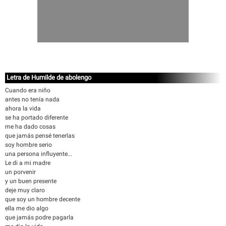
Letra de Humilde de abolengo
Cuando era niño
antes no tenía nada
ahora la vida
se ha portado diferente
me ha dado cosas
que jamás pensé tenerlas
soy hombre serio
una persona influyente...
Le di a mi madre
un porvenir
y un buen presente
deje muy claro
que soy un hombre decente
ella me dio algo
que jamás podre pagarla