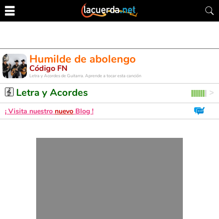
Humilde de abolengo
Código FN
Letra y Acordes de Guitarra. Aprende a tocar esta canción
Letra y Acordes
¡ Visita nuestro
nuevo
Blog !