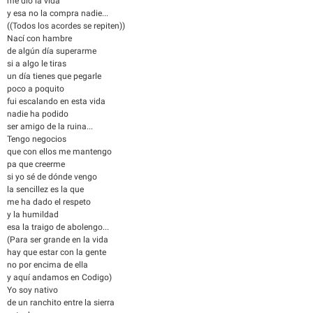
me dio la vida
y esa no la compra nadie...
((Todos los acordes se repiten))
Nací con hambre
de algún día superarme
si a algo le tiras
un día tienes que pegarle
poco a poquito
fui escalando en esta vida
nadie ha podido
ser amigo de la ruina...
Tengo negocios
que con ellos me mantengo
pa que creerme
si yo sé de dónde vengo
la sencillez es la que
me ha dado el respeto
y la humildad
esa la traigo de abolengo...
(Para ser grande en la vida
hay que estar con la gente
no por encima de ella
y aquí andamos en Codigo)
Yo soy nativo
de un ranchito entre la sierra