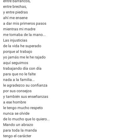
entre barrancos,
entre brechas,
y entre piedras
ahí me ensene
a dar mis primeros pasos
mientras mi madre
me tomaba de la mano...
Las injusticias
de la vida he superado
porque al trabajo
yo jamás me le he rajado
aquí seguimos
trabajando día con día
para que no le falte
nada a la familia...
le agradezco su confianza
por sus consejos
y también sus enseñanzas
a ese hombre
le tengo mucho respeto
nunca se olvide
de lo mucho que lo quiero...
Mando un abrazo
para toda la manda
tengo el carácter