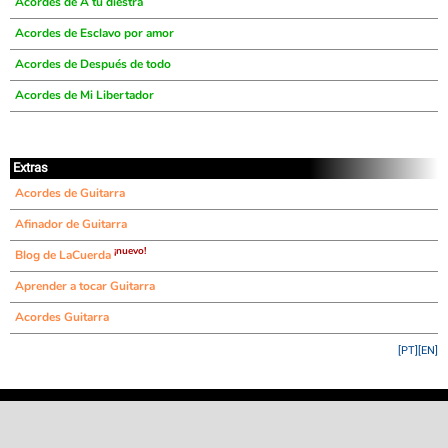
Acordes de A tu diestra
Acordes de Esclavo por amor
Acordes de Después de todo
Acordes de Mi Libertador
Extras
Acordes de Guitarra
Afinador de Guitarra
¡nuevo!
Blog de LaCuerda
Aprender a tocar Guitarra
Acordes Guitarra
[PT]
[EN]
©
LaCuerda
.net
·
·
·
aviso legal
privacidad
contacto