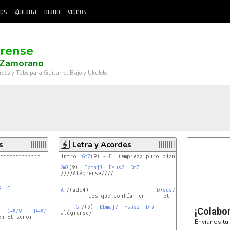
tos
guitarra
piano
videos
rense
 Zamorano
rdes y Tabs para Guitarra, Bajo y Ukulele
s
Letra y Acordes
-------------
intro: 
Gm7
(9) - 
F
  (empieza puro piano con el ritmo de 
Gm7
(9)  
Ebmaj7
Fsus2
Dm7
////Alégrense////

9
F
Am7
(add4)                      
D7sus7
D7
(#9)

!

         Los que confían en      el      Señor,

Gm7
(9)  
Ebmaj7
Fsus2
Dm7
¡Colabo
D+#79
D+#79
alégrense/

n El señor

Envíanos tu 