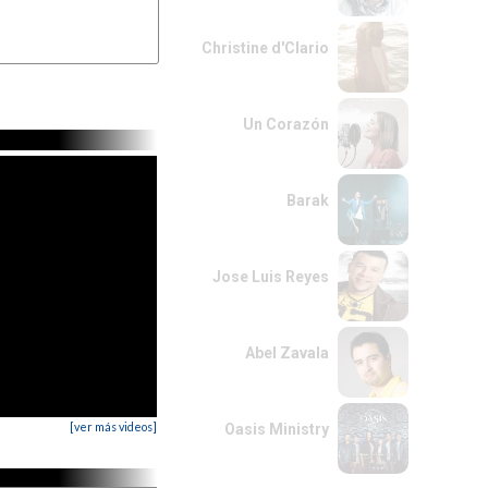
7
Bb/F
Christine d'Clario
4
D7
(#9)

Un Corazón
Barak
Jose Luis Reyes
Abel Zavala
[ver más videos]
Oasis Ministry