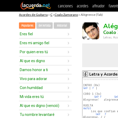
canciones
acordes
afinador
favori
Acordes de Guitarra
»
C
»
Coalo Zamorano
» Alégrense (Tab)
Alég
Populares
del Artista
Historial
Coalo
Eres fiel
Letras, Aco
Eres mi amigo fiel
Por quien eres tú
Al que es digno
Damos honor a ti
Letra y Acorde
Vivo para adorar
----------------------
Con humildad
Gm9
 | 
F
 |

CORO 1 (3x)

Mi vida eres tú
Gm9
F
Gm
Alegrense!   alegrense
Al que es digno (venció)
Am7b5
     Los que confian e
Tu nombre levantaré
Gm9
F
Alegrense. / /
