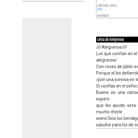
Gm9
PUENTE

Bb
B
Letra de Alégrense
////Alégrense////
Los que confían en el
alégrense/
Con voces de júbilo 
Porque el los defiend
/pon una sonrisa en t
Si confías en el señor
Bueno es una canci
espero
que les ayude, esta 
mucho chiste
weno Dios los bendig
saludos para los de cas