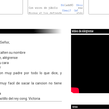
Bb
(add9)  
Bbsus4
Gm
Con voces de júbilo              exalten su nombre

Ebmaj7
Cm7
D7sus
Porque el los defiende,         alégrense

b6sus4
Video de Alégrense
 Señor,
exalten su nombre
e, alégrense
u cara
/
on muy padre por todo lo que dice, y
muy facil de sacar la cancion no tiene
a
tillo del rey cong. Victoria
Extras