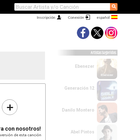
⚲
Inscripción
Conexión
Artistas Sugeridos
Ebenezer
Generación 12
la cancion)

+
Danilo Montero
ra con nosotros!
Abel Pintos
versión de esta canción