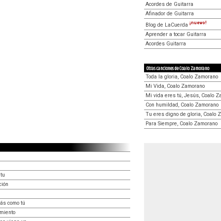
Acordes de Guitarra
Afinador de Guitarra
¡nuevo!
Blog de LaCuerda
Aprender a tocar Guitarra
Acordes Guitarra
Otras canciones de Coalo Zamorano
Toda la gloria, Coalo Zamorano
Mi Vida, Coalo Zamorano
Mi vida eres tú, Jesús, Coalo 
Con humildad, Coalo Zamorano
Tu eres digno de gloria, Coalo
Para Siempre, Coalo Zamorano
itu
ción
ás como tú
amiento