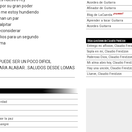
Acordes de Guitarra
por su gran poder
Afinador de Guitarra
ar me estoy hundiendo
¡nuevo!
Blog de LaCuerda
 unan un par
Aprender a tocar Guitarra
alpitar
Acordes Guitarra
econsiderar
 Dios para un segundo
Otras canciones de Claudio Freidzon
ama
Entrego mi aflixion, Claudio Fre
Sopla en mí, Claudio Freidzon
Poderoso Dios, Claudio Freidzo
PUEDE SER UN POCO DIFICIL
Mi alma abro hoy, Claudio Frei
PARA ALABAR...SALUDOS DESDE LOMAS
Hay una unción, Claudio Freidz
Llueve, Claudio Freidzon
erdad
por la paz
sangre