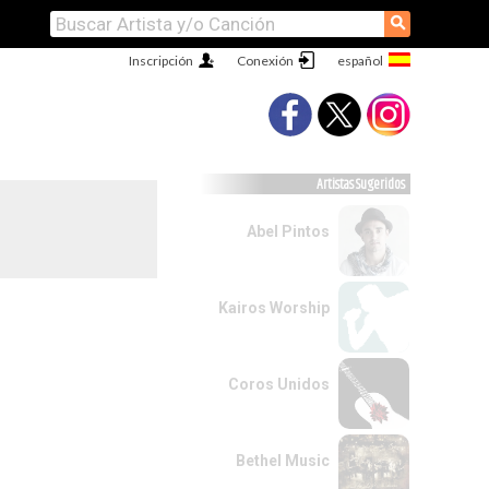
⚲
Inscripción
Conexión
Artistas Sugeridos
Abel Pintos
Kairos Worship
Coros Unidos
Bethel Music