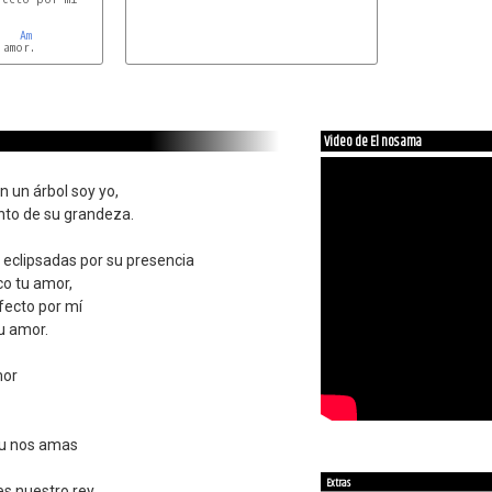
Am
amor.

Video de El nos ama
 un árbol soy yo,
nto de su grandeza.
n eclipsadas por su presencia
zco tu amor,
fecto por mí
u amor.
mor
tu nos amas
Extras
es nuestro rey