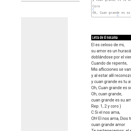
C
Oh, Cuan grande es su 
G
Letra de El nos ama
El es celoso de mi,
su amor es un huracán
doblándose por el vie
Cuando de repente,
Mis aflicciones se va
y al estar allí recono
y cuan grande es tu a
Oh, Cuan grande es s
Oh, cuan grande,
cuan grande es su a
Rep. 1, 2 y coro )
C Si el nos ama,
Oh! El nos ama, Dios 
cuan grande amor
Te pertenecemos, el 