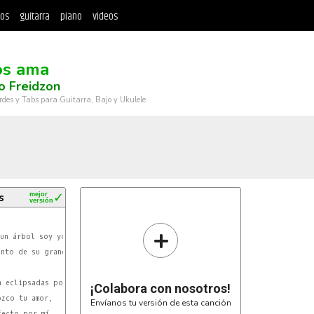
tos
guitarra
piano
videos
os ama
o Freidzon
rdes y Tabs para Guitarra, Bajo y Ukulele
s
mejor
✓
versión
+
F
¡Colabora con nosotros!
Envíanos tu versión de esta canción