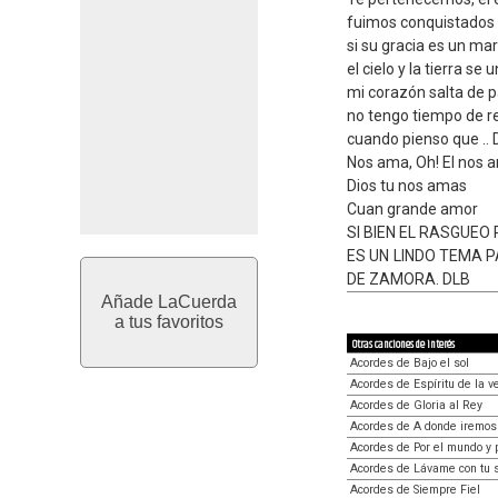
fuimos conquistados 
si su gracia es un m
el cielo y la tierra se
mi corazón salta de p
no tengo tiempo de r
cuando pienso que ..
Nos ama, Oh! El nos 
Dios tu nos amas
Cuan grande amor
SI BIEN EL RASGUEO 
ES UN LINDO TEMA 
DE ZAMORA. DLB
Añade LaCuerda
a tus favoritos
Otras canciones de interés
Acordes de Bajo el sol
Acordes de Espíritu de la v
Acordes de Gloria al Rey
Acordes de A donde iremos
Acordes de Por el mundo y 
Acordes de Lávame con tu 
Acordes de Siempre Fiel