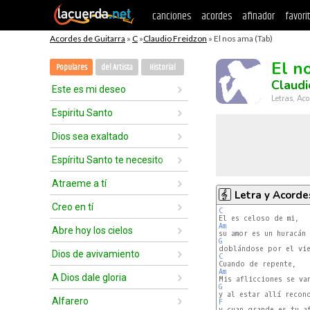
canciones
acordes
afinador
favori
Acordes de Guitarra
»
C
»
Claudio Freidzon
» El nos ama (Tab)
El n
Populares
del Artista
Historial
Claudi
Este es mi deseo
Letras, Aco
Espiritu Santo
Dios sea exaltado
Espíritu Santo te necesito
Atraeme a tí
Letra y Acorde
Creo en tí
C
Am
Abre hoy los cielos
G
Dios de avivamiento
C
Am
A Dios dale gloria
G
Alfarero
F