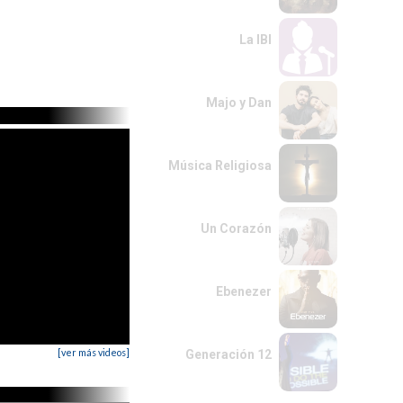
La IBI
Majo y Dan
Música Religiosa
Un Corazón
Ebenezer
[ver más videos]
Generación 12