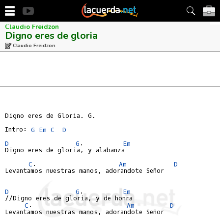
Claudio Freidzon
Digno eres de gloria
Claudio Freidzon
Digno eres de Gloria. G.

Intro: 
G
Em
C
D
D
G
.          
Em
Digno eres de gloria, y alabanza

C
.                     
Am
D
Levantamos nuestras manos, adorandote Señor

D
G
.          
Em
//Digno eres de gloria, y de honra

C
.                        
Am
D
Levantamos nuestras manos, adorandote Señor
