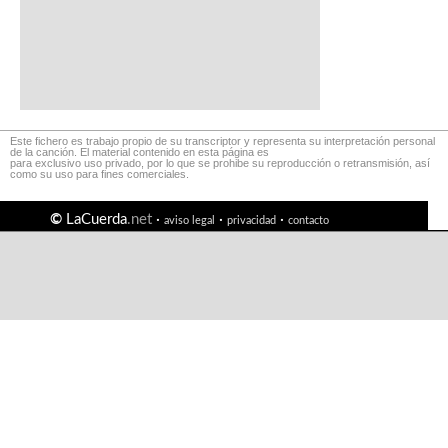
Este fichero es trabajo propio de su transcriptor y representa su interpretación personal
de la canción. El material contenido en esta página es
para exclusivo uso privado, por lo que se prohibe su reproducción o retransmisión, así
como su uso para fines comerciales.
©
LaCuerda
.net
·
·
·
aviso legal
privacidad
contacto