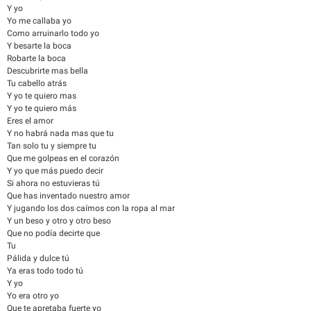
Y yo
Yo me callaba yo
Como arruinarlo todo yo
Y besarte la boca
Robarte la boca
Descubrirte mas bella
Tu cabello atrás
Y yo te quiero mas
Y yo te quiero más
Eres el amor
Y no habrá nada mas que tu
Tan solo tu y siempre tu
Que me golpeas en el corazón
Y yo que más puedo decir
Si ahora no estuvieras tú
Que has inventado nuestro amor
Y jugando los dos caímos con la ropa al mar
Y un beso y otro y otro beso
Que no podía decirte que
Tu
Pálida y dulce tú
Ya eras todo todo tú
Y yo
Yo era otro yo
Que te apretaba fuerte yo