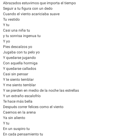
Abrazados estuvimos que importa el tiempo
Seguir a tu figura con un dedo
Cuando el viento acariciaba suave
Tu vestido
Y tu
Casi una niña tu
y tu sonrisa ingenua tu
Y yo
Pies descalzos yo
Jugaba con tu pelo yo
Y quedarse jugando
Con aquella hormiga
Y quedarse callados
Casi sin pensar
Y te siento temblar
Y me siento temblar
Y se pierden en medio de la noche las estrellas
Y un extraño escalofrío
Te hace más bella
Después correr felices como el viento
Caernos en la arena
Ya sin aliento
Y tu
En un suspiro tu
En cada pensamiento tu