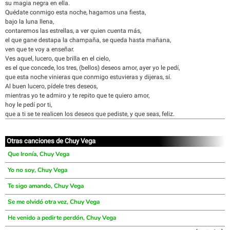
su magia negra en ella.
Quédate conmigo esta noche, hagamos una fiesta,
bajo la luna llena,
contaremos las estrellas, a ver quien cuenta más,
el que gane destapa la champaña, se queda hasta mañana,
ven que te voy a enseñar.
Ves aquel, lucero, que brilla en el cielo,
es el que concede, los tres, (bellos) deseos amor, ayer yo le pedí,
que esta noche vinieras que conmigo estuvieras y dijeras, sí.
Al buen lucero, pídele tres deseos,
mientras yo te admiro y te repito que te quiero amor,
hoy le pedí por ti,
que a ti se te realicen los deseos que pediste, y que seas, feliz.
Otras canciones de Chuy Vega
Que Ironía, Chuy Vega
Yo no soy, Chuy Vega
Te sigo amando, Chuy Vega
Se me olvidó otra vez, Chuy Vega
He venido a pedirte perdón, Chuy Vega