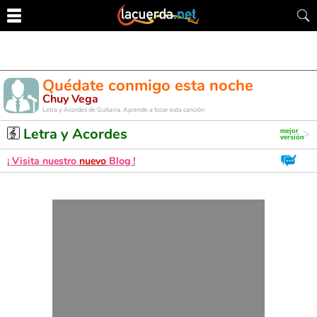
Quédate conmigo esta noche
Chuy Vega
Letra y Acordes de Guitarra. Aprende a tocar esta canción
Letra y Acordes
¡ Visita nuestro
nuevo
Blog !