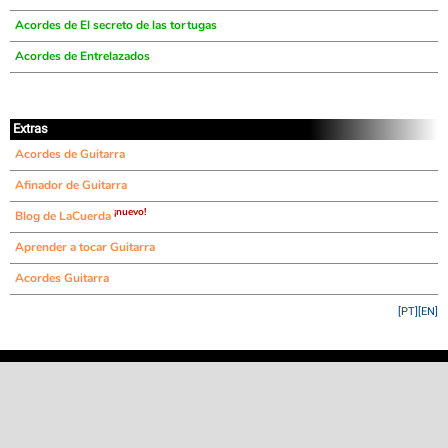
Acordes de El secreto de las tortugas
Acordes de Entrelazados
Extras
Acordes de Guitarra
Afinador de Guitarra
¡nuevo!
Blog de LaCuerda
Aprender a tocar Guitarra
Acordes Guitarra
[PT]
[EN]
©
LaCuerda
.net
·
·
·
aviso legal
privacidad
contacto