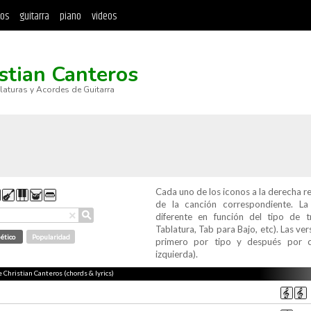
tos
guitarra
piano
videos
stian Canteros
blaturas y Acordes de Guitarra
Cada uno de los iconos a la derecha r
de la canción correspondiente. L
⚲
×
diferente en función del tipo de t
Tablatura, Tab para Bajo, etc). Las v
ético
Popularidad
primero por tipo y después por c
izquierda).
e Christian Canteros (chords & lyrics)