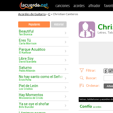
canciones
acordes
afinador
favori
Acordes de Guitarra
»
C
» Christian Canteros
Chri
Populares
Historial
Beautiful
Letras, Ta
Tan Bionica
Eres Tú
Carla Morrison
Parque Acuático
El Kuelgue
Libre Soy
David Scarpeta
Saturno
Filtrar:
Pablo Alborán
No hay santo como el Señor
Buscar:
Erick Porta
Ordenar:
Piel de León
Alfab
Los Criollos
Hay Momentos
Misioneros de Cristo
letras, tablaturas y acordes d
Ya se oye el shofar
Confío
Billy Bunster
acordes