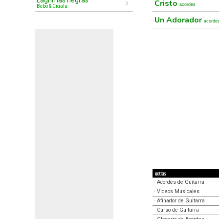
Lágrimas negras
Cristo
acordes
Bebo & Cigala
Un Adorador
acorde
extras
·
Acordes de Guitarra
·
Videos Musicales
·
Afinador de Guitarra
·
Curso de Guitarra