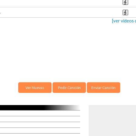
s
[ver videos 
Ver Nuevas
Pedir Canción
Enviar Canción