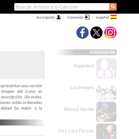
⚲
Inscripción
Conexión
Artistas Sugeridos
Enjambre
espresentan una versión
Los Huayra
a imagen del icono es
ranscripción (Acordes,
ersiones están ordenadas
alidad (la mejor a la
Manuel García
Ciro y los Persas