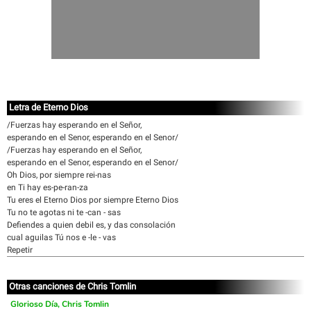
Letra de Eterno Dios
/Fuerzas hay esperando en el Señor,
esperando en el Senor, esperando en el Senor/
/Fuerzas hay esperando en el Señor,
esperando en el Senor, esperando en el Senor/
Oh Dios, por siempre rei-nas
en Ti hay es-pe-ran-za
Tu eres el Eterno Dios por siempre Eterno Dios
Tu no te agotas ni te -can - sas
Defiendes a quien debil es, y das consolación
cual aguilas Tú nos e -le - vas
Repetir
Otras canciones de Chris Tomlin
Glorioso Día, Chris Tomlin