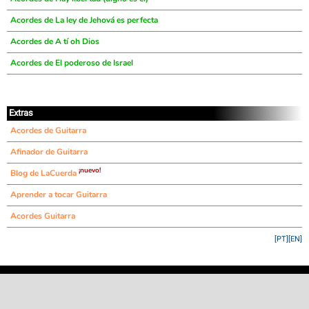
Acordes de La ley de Jehová es perfecta
Acordes de A tí oh Dios
Acordes de El poderoso de Israel
Extras
Acordes de Guitarra
Afinador de Guitarra
¡nuevo!
Blog de LaCuerda
Aprender a tocar Guitarra
Acordes Guitarra
[PT]
[EN]
©
LaCuerda
.net
·
·
·
aviso legal
privacidad
contacto