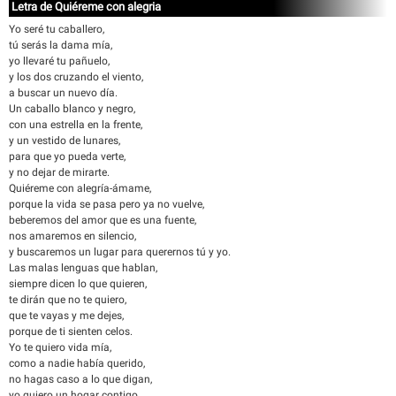
Letra de Quiéreme con alegria
Yo seré tu caballero,
tú serás la dama mía,
yo llevaré tu pañuelo,
y los dos cruzando el viento,
a buscar un nuevo día.
Un caballo blanco y negro,
con una estrella en la frente,
y un vestido de lunares,
para que yo pueda verte,
y no dejar de mirarte.
Quiéreme con alegría-ámame,
porque la vida se pasa pero ya no vuelve,
beberemos del amor que es una fuente,
nos amaremos en silencio,
y buscaremos un lugar para querernos tú y yo.
Las malas lenguas que hablan,
siempre dicen lo que quieren,
te dirán que no te quiero,
que te vayas y me dejes,
porque de ti sienten celos.
Yo te quiero vida mía,
como a nadie había querido,
no hagas caso a lo que digan,
yo quiero un hogar contigo,