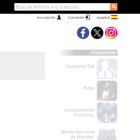
⚲
Inscripción
Conexión
Artistas Sugeridos
Comando Gaf
Robe
Conquistando
Fronteras
Banda San José
de Mesillas