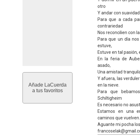
otro
Y andar con suavidad
Para que a cada p
contrariedad
Nos reconcilien con 
Para que un día nos
estuve,
Estuve en tal pasión, 
En la feria de Aube
asado,
Una amistad tranquila,
Y afuera, las verdul
Añade LaCuerda
en la nieve.
a tus favoritos
Para que bebamos 
Schiltigheim
Es necesario no asust
Estamos en una en
caminos que vuelven.
Aguante mi pocha los p
francoselak@gmail.