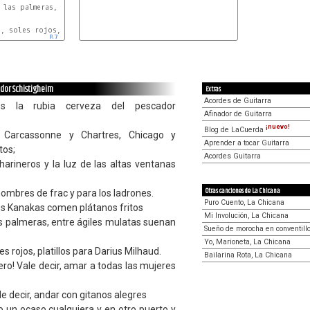
las palmeras, entre ágiles mulatas suenan los ukeleles.

E
A
B7
E
ador Schistigheim
Extras
Acordes de Guitarra
 la rubia cerveza del pescador
Afinador de Guitarra
¡nuevo!
Blog de LaCuerda
arcassonne y Chartres, Chicago y
Aprender a tocar Guitarra
tos;
Acordes Guitarra
harineros y la luz de las altas ventanas
Otras canciones de La Chicana
ombres de frac y para los ladrones.
Puro Cuento, La Chicana
los Kanakas comen plátanos fritos
Mi Involución, La Chicana
 las palmeras, entre ágiles mulatas suenan
Sueño de morocha en conventill
Yo, Marioneta, La Chicana
soles rojos, platillos para Darius Milhaud.
Bailarina Rota, La Chicana
ero! Vale decir, amar a todas las mujeres
le decir, andar con gitanos alegres
o un ocaso cualquiera y en otro puerto y