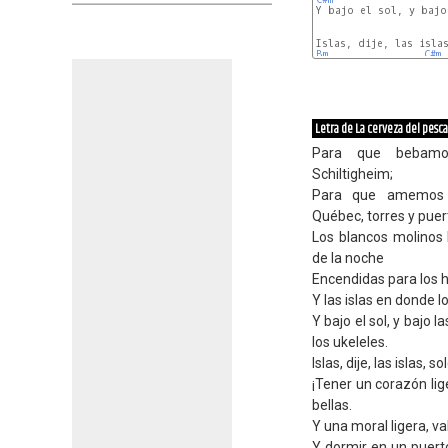
Y bajo el sol, y bajo 
Bm
C#m
Letra de La cerveza del pesc
Para que bebamos
Schiltigheim;
Para que amemos C
Québec, torres y puer
Los blancos molinos 
de la noche
Encendidas para los h
Y las islas en donde 
Y bajo el sol, y bajo
los ukeleles.
Islas, dije, las islas, 
¡Tener un corazón lig
bellas.
Y una moral ligera, va
Y dormir en un puert