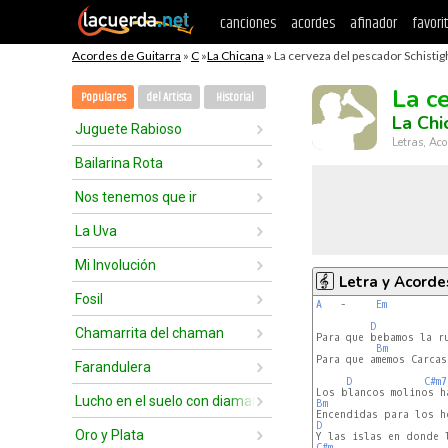
canciones
acordes
afinador
favori
Acordes de Guitarra
»
C
»
La Chicana
» La cerveza del pescador Schistig
La c
Populares
del Artista
Historial
La Chi
Juguete Rabioso
Letras, Aco
Bailarina Rota
Nos tenemos que ir
La Uva
Mi Involución
Letra y Acorde
Fosil
A
   -     
Em
D
Chamarrita del chaman
Para que bebamos la ru
Bm
Para que amemos Carcas
Farandulera
D
C#m7
Lucho en el suelo con diamantes
Bm
D
Oro y Plata
C#m