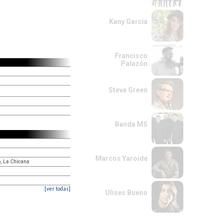
Kany García
Francisco
Palazón
Steve Green
Banda MS
Marcos Yaroide
o, La Chicana
[ver todas]
Ulises Bueno