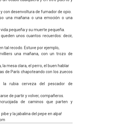
 y con desenvoltura de fumador de opio.
aso una mañana o una emoción o una
la vida pequeña y su muerte pequeña.
 queden unos cuantos recuerdos: decir,
en tal recodo. Estuve por ejemplo,
rvilliers una mañana, con un trozo de
 la mesa clara, el perro, el buen hablar
eras de París chapoteando con los zuecos
la rubia cerveza del pescador de
arse de partir y volver, compañeros.
crucijada de caminos que parten y
ibe y la jabalina del pepe en alpa!
com