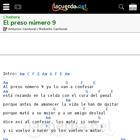
Chebere
El preso número 9
Antonio Cantoral / Roberto Cantoral
Intro: 
Am
C
F
E
Am
G
F
E
Am
Am
G
F
E
Am
G
F
E
está rezando en la celda con el cura del penal

Am
porque antes de amanecer la vida le han de quitar

G
F
E
porque mató a su mujer y a un amigo desleal

Am
G
dice así al confesar, los maté, si señor

F
E
y si vuelvo a nacer yo los vuelvo a matar.

Dm
Am