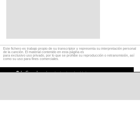
Este fichero es trabajo propio de su transcriptor y representa su interpretación personal
de la canción. El material contenido en esta página es
para exclusivo uso privado, por lo que se prohibe su reproducción o retransmisión, así
como su uso para fines comerciales.
©
LaCuerda
.net
·
·
·
aviso legal
privacidad
contacto