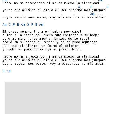
Padre no me arrepiento ni me da miedo la eternidad

G
F
E
yo sé que allá en el cielo el ser supremo nos juzgará

Am
voy a seguir sus pasos, voy a buscarlos al más allá.

Am
C
F
E
Am
G
F
E
Am
El preso número 9 era un hombre muy cabal

e iba a la noche del duelo muy contento a su hogar

pero al mirar a su amor en brazos de su rival

ardió en su pecho el rencor y no se pudo aguantar

al sonar el clarín, se formó el pelotón

y rumbo al paredón se oye al preso decir.

Padre no me arrepiento ni me da miedo la eternidad

yo sé que allá en el cielo el ser supremo nos juzgará

voy a seguir sus pasos, voy a buscarlos al más allá.

E
Am