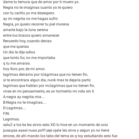
dame tu ternura que de amor por ti muero yo.
Negra no te imaginas cuanto yo te quiero
con tu cariño yo me desespero
ay mi negrita no me hagas sufrir.
Negra, yo quiero recorrer tu piel morena
amarte bajo la luna serena
entre tus brazos quiero amanecer.
Recuerdo hoy, cuando decias
que me querias
Un dia te dije adios
que tonto fui, no me importaba
q tu me amaras
hoy lloro por, de mi amor.
lagrimas derramo por ti,lagrimas que no tienen fin,
si te encontrara algun dia, nunk mas te dejaria partir,
lagrimas que hablan por mi,lagrimas que no tienen fin,
vives en mi pensamiento, es un tormento mi vida sin ti
A:negra ay negrita mia....
B:Negra no te imaginas....
D:Lagrimas....
FIN:
Lagrimas.
salu2 a los ke les sirvio esto XD lo hice en un momento de ocio
jusaujsa aaasi nuas ps!!!! jeje ojala les sirva y segun yo no tiene
errores, de ahi mando los tabs del tema es q toy estudiando esto fue