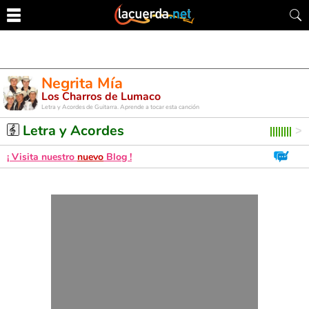
Negrita Mía
Los Charros de Lumaco
Letra y Acordes de Guitarra. Aprende a tocar esta canción
Letra y Acordes
¡ Visita nuestro
nuevo
Blog !