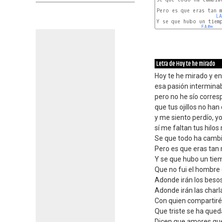
Pero es que eras tan m
LA
Y se que hubo un tiemp
FA#m
Letra de Hoy te he mirado
Hoy te he mirado y en
esa pasión interminab
pero no he sío corres
que tus ojillos no han
y me siento perdío, y
sí me faltan tus hilo
Se que todo ha cambi
Pero es que eras tan 
Y se que hubo un tie
Que no fui el hombre
Adonde irán los beso
Adonde irán las charl
Con quien compartiré
Que triste se ha qued
Dicen que amores que