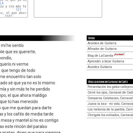
LA
SOL#7
ía y sin más te he perdido

SI7
MI
o, el que ahora maldigo

FA#7
SI7
Extras
Acordes de Guitarra
 mí he sentío
Afinador de Guitarra
le que es quererte,
¡nuevo!
Blog de LaCuerda
pondío,
Aprender a tocar Guitarra
 querío ni verme
Acordes Guitarra
o que tengo de todo
s me encuentro tan solo
Otras canciones de Carnaval de Cadiz
ado sé que ya no es lo mismo
Presentación los gatos callejer
mía y sin más te he perdido
Cerré los ojos, Carnaval de Cad
mpo, el que ahora maldigo
Comparsa Calabazas, Carnaval
 que tú has merecido
Juana la loca - mi vida, Carnav
s que me quedan para darte
Los rockeros de la puebla, Car
as y los cafés de media tarde
Chirigota los exiliados, Carnava
 mesa y mantel si no es contigo
ao este rincón del paraíso
 matan, dicen que para siempre,