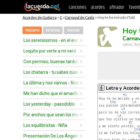
canciones
acordes
afinador
favori
Acordes de Guitarra
»
C
»
Carnaval de Cadiz
» Hoy te he mirado (Tab)
Hoy 
Populares
del Artista
Historial
Carnav
Los serenissimos - en el escalón
Letras, Aco
Loquito por verte a mi verá
Con permiso, buenas tardes
Los chatarra - tu sabes cuanto te quiero
La última y nos vamos - final popurrí
Letra y Acorde
Me han dicho que el amarillo
MI
Hoy te he mirado y en 
DOm
LA
Los yesterday - pasodoble
esa pasión interminabl
LA
pero no he sío corres
Por anchos que sean los mares
LA
que tus ojillos no han
MI
Los equilibristas - Niña
y me siento perdío, y
DO#
sí me faltan tus hilos
Presentación De Los Ángeles Caidos
Se que todo ha cambiad