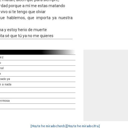
erdad porque a mí me estas matando
 vivo si te tengo que olviar
ue hablemos, que importa ya nuestra
na y estoy herio de muerte
ita sé que tú ya no me quieres
lez
s
mal
a
bado ya
e a nada
hermosa
[Hoy te he mirado chords]
[Hoy te he mirado cifra]