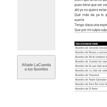
pues tiene que ser v
ahí yo no quiero estar
Qué más da ya lo q
suerte
Tengo clava una espi
Que por mi culpa culp
Otras canciones de interés
Acordes de Gerardo Gonza
Acordes de Besos y caricia
Acordes de No te contaron 
Acordes de Cuando me vay
Añade LaCuerda
Acordes de Se que todo aca
a tus favoritos
Acordes de La vida me sab
Acordes de Hosanna
Acordes de Padre Ejemplar
Acordes de Eres flor eres 
Acordes de El Amor