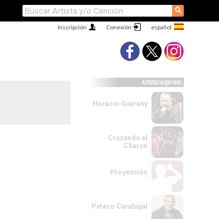
⚲
Inscripción
Conexión
Artistas Sugeridos
Horacio Guarany
Cruzando el
Charco
Proyección
Peteco Carabajal