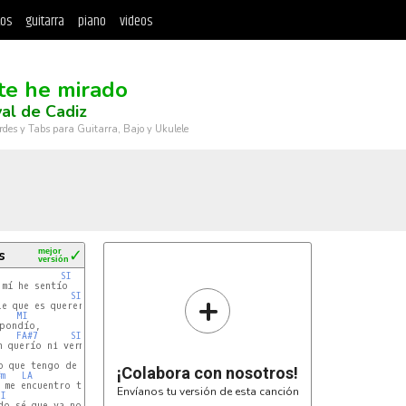
tos
guitarra
piano
videos
te he mirado
al de Cadiz
rdes y Tabs para Guitarra, Bajo y Ukulele
s
mejor
✓
versión
SI
mí he sentío

+
SI
e que es quererte,

MI
pondío,

FA#7
SI7
 querío ni verme

SI
o que tengo de todo

¡Colabora con nosotros!
m
LA
SI7
 me encuentro tan solo

Envíanos tu versión de esta canción
MI
SI
o sé que ya no es lo mismo
