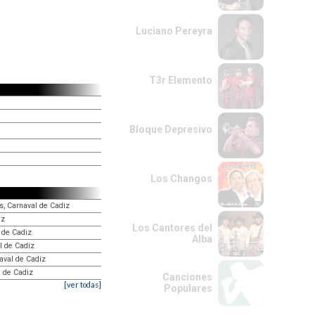
Luciano Pereyra
T3r Elemento
Bloque Depresivo
Los Changos
os, Carnaval de Cadiz
iz
Los Cantores del
 de Cadiz
Alba
al de Cadiz
naval de Cadiz
l de Cadiz
Canciones
[ver todas]
Populares