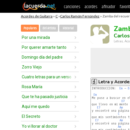
canciones
acordes
afinador
favori
Acordes de Guitarra
»
C
»
Carlos Ramón Fernández
» Zamba del recuer
Zamb
Populares
del Artista
Historial
Carlo
Por una mirada
Letras, Aco
Por querer amarte tanto
Domingo día del padre
Zorro Viejo
Cuatro letras para un verso
Letra y Acorde
Rosa María
INTRODUCCIÓN:  
Em
 – 
B
Em
Que te ha pasado justicia
Me puse a buscar en el
D7
que llevo en mi mente 
Aquí me quedo
E7
Am
y encontré una página
C
El Secreto
que mis sentimientos t
E7
Am
y encontré una página
Yo vi llorar al doctor
Am
que mis sentimientos t