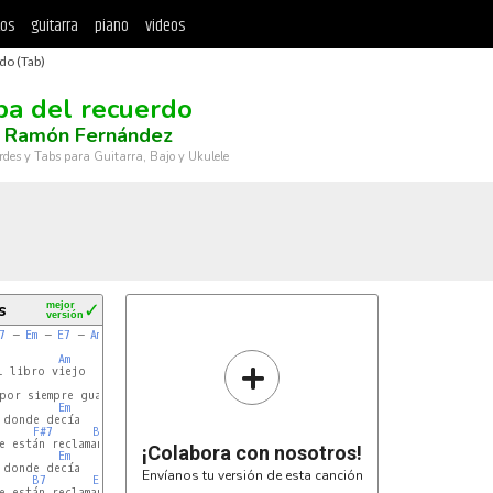
tos
guitarra
piano
videos
do (Tab)
a del recuerdo
s Ramón Fernández
rdes y Tabs para Guitarra, Bajo y Ukulele
s
mejor
✓
versión
7
 – 
Em
 – 
E7
 – 
Am
 – 
B7
 – 
Em
 – 
B7
 – 
Em
+
Am
 libro viejo

G
por siempre guardado,

Em
 donde decía

F#7
B7
e están reclamando.

¡Colabora con nosotros!
Em
 donde decía

Envíanos tu versión de esta canción
B7
Em
e están reclamando.
