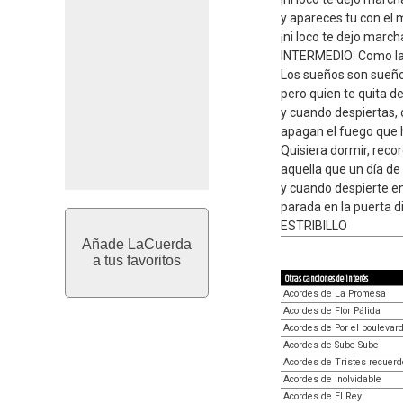
y apareces tu con el
¡ni loco te dejo march
INTERMEDIO: Como la 
Los sueños son sueño
pero quien te quita de
y cuando despiertas, d
apagan el fuego que h
Quisiera dormir, recor
aquella que un día d
y cuando despierte enc
parada en la puerta 
ESTRIBILLO
Añade LaCuerda
a tus favoritos
Otras canciones de interés
Acordes de La Promesa
Acordes de Flor Pálida
Acordes de Por el boulevard
Acordes de Sube Sube
Acordes de Tristes recuerd
Acordes de Inolvidable
Acordes de El Rey