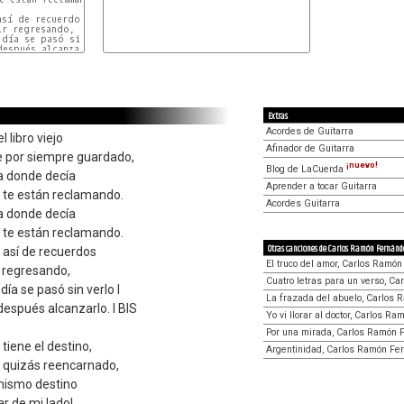
sí de recuerdos

r regresando,

día se pasó sin verlo   I

espués alcanzarlo.      I BIS

Extras
Acordes de Guitarra
 libro viejo
Afinador de Guitarra
e por siempre guardado,
¡nuevo!
Blog de LaCuerda
a donde decía
Aprender a tocar Guitarra
 te están reclamando.
Acordes Guitarra
a donde decía
 te están reclamando.
Otras canciones de Carlos Ramón Fernán
 así de recuerdos
El truco del amor, Carlos Ramó
r regresando,
Cuatro letras para un verso, C
día se pasó sin verlo I
La frazada del abuelo, Carlos
después alcanzarlo. I BIS
Yo vi llorar al doctor, Carlos 
Por una mirada, Carlos Ramón 
tiene el destino,
Argentinidad, Carlos Ramón Fe
o quizás reencarnado,
 mismo destino
ar de mi lado!