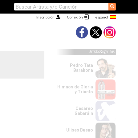
⚲
Inscripción
Conexión
Artistas Sugeridos
Pedro Tata
Barahona
Himnos de Gloria
y Triunfo
Cesáreo
Gabaráin
Ulises Bueno