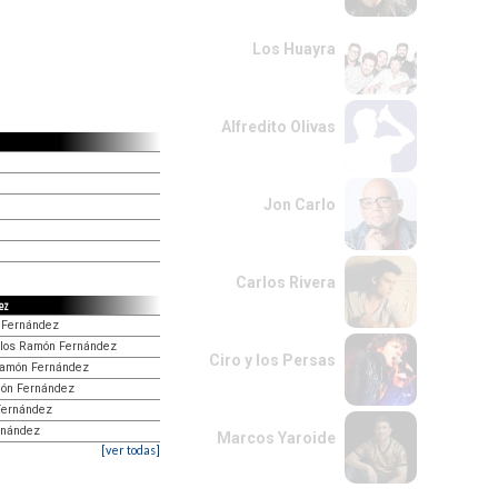
Los Huayra
Alfredito Olivas
Jon Carlo
Carlos Rivera
dez
n Fernández
arlos Ramón Fernández
Ciro y los Persas
 Ramón Fernández
Ramón Fernández
Fernández
rnández
Marcos Yaroide
[ver todas]