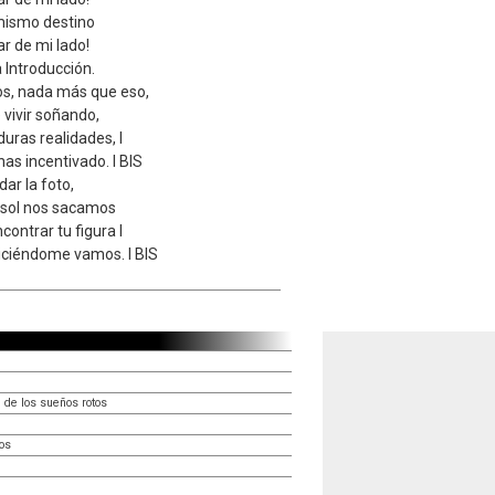
 mismo destino
ar de mi lado!
Introducción.
s, nada más que eso,
 vivir soñando,
uras realidades, I
as incentivado. I BIS
dar la foto,
e sol nos sacamos
ontrar tu figura I
diciéndome vamos. I BIS
 de los sueños rotos
os