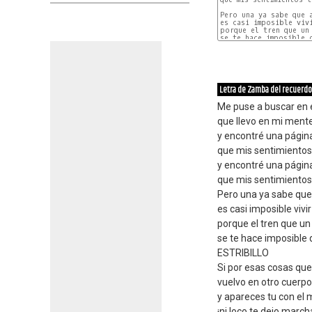
Pero una ya sabe que a
es casi imposible vivi
porque el tren que un 
se te hace imposible d
Letra de Zamba del recuerdo
Me puse a buscar en el
que llevo en mi ment
y encontré una págin
que mis sentimientos
y encontré una págin
que mis sentimientos
Pero una ya sabe que
es casi imposible vivi
porque el tren que un 
se te hace imposible 
ESTRIBILLO
Si por esas cosas que 
vuelvo en otro cuerp
y apareces tu con el
¡ni loco te dejo march