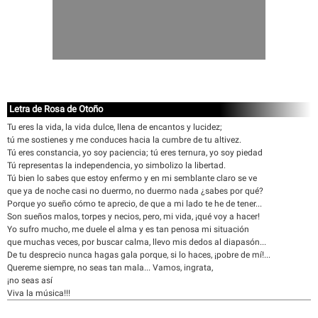
Letra de Rosa de Otoño
Tu eres la vida, la vida dulce, llena de encantos y lucidez;
tú me sostienes y me conduces hacia la cumbre de tu altivez.
Tú eres constancia, yo soy paciencia; tú eres ternura, yo soy piedad
Tú representas la independencia, yo simbolizo la libertad.
Tú bien lo sabes que estoy enfermo y en mi semblante claro se ve
que ya de noche casi no duermo, no duermo nada ¿sabes por qué?
Porque yo sueño cómo te aprecio, de que a mi lado te he de tener...
Son sueños malos, torpes y necios, pero, mi vida, ¡qué voy a hacer!
Yo sufro mucho, me duele el alma y es tan penosa mi situación
que muchas veces, por buscar calma, llevo mis dedos al diapasón...
De tu desprecio nunca hagas gala porque, si lo haces, ¡pobre de mí!...
Quereme siempre, no seas tan mala... Vamos, ingrata,
¡no seas así
Viva la música!!!