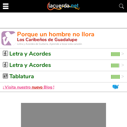
Porque un hombre no llora
Los Caribeños de Guadalupe
Letra y Acordes de Guitarra. Aprende a tocar esta canción
Letra y Acordes
Letra y Acordes
Tablatura
¡ Visita nuestro
nuevo
Blog !