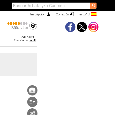
⚲
Inscripción
Conexión
7.85
/10 (12)
cdlo1031
Enviado por
iorell