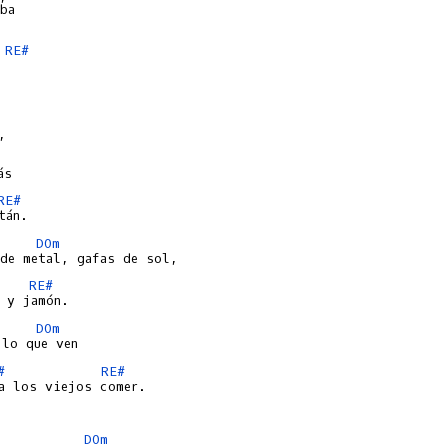
ba

RE#


RE#
DOm
RE#
DOm
#
RE#
a los viejos comer.

DOm