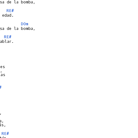
RE#
DOm
RE#
ablar.

es

,

as

#


,

RE#