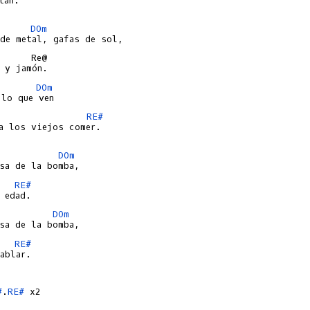
án.

DOm
     Re@

DOm
RE#
a los viejos comer.

DOm
RE#
DOm
RE#
ablar.

#
.
RE#
 x2
