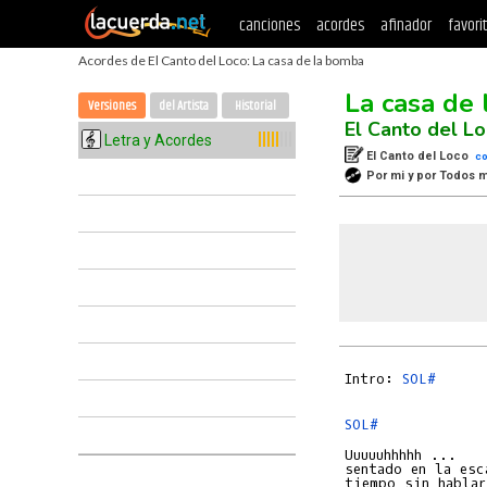
canciones
acordes
afinador
favori
Acordes de El Canto del Loco: La casa de la bomba
La casa de
Versiones
del Artista
Historial
El Canto del L
Letra y Acordes
El Canto del Loco
co
Por mi y por Todos
Intro: 
SOL#
SOL#
Uuuuuhhhhh ...

sentado en la esca
tiempo sin hablar,