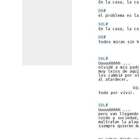
DO#
SOL#
DO#
todos miran sin h
SOL#
olvidé a mis padr
muy lejos de aquí
los cambié por ol
RE
todo por vivir.

SOL#
pero van llegando,
ruido y suciedad,

maltratan la playa