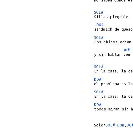
no saben donde est
SOL#
DO#
             
SOL#
DO#
y sin hablar ven 
SOL#
DO#
SOL#
DO#
todos miran sin h
Solo:
SOL#
,
DOm
,
DO