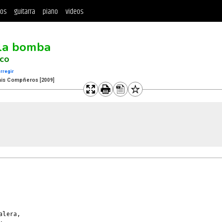
tos
guitarra
piano
videos
 la bomba
oco
rregir
 mis Compñeros
[2009]
lera,


