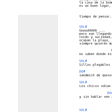
la casa de la bom
tiempo de pensar.

SOL#
pero van llegando,
ruido y suciedad,

ocupan la playa,

SOL#
DO#
SOL#
DO
y sin hablar ven 
SOL#