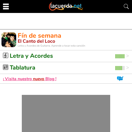
Fín de semana
El Canto del Loco
Letra y Acordes de Guitarra. Aprende a tocar esta canción
Letra y Acordes
Tablatura
¡ Visita nuestro
nuevo
Blog !