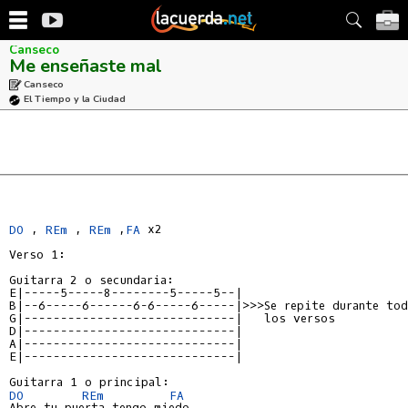
Canseco
Me enseñaste mal
Canseco
El Tiempo y la Ciudad
DO
 , 
REm
 , 
REm
 ,
FA
 x2

Verso 1:

E|-----5-----8--------5-----5--|
B|--6-----6------6-6-----6-----|>>>Se repite durante to
G|-----------------------------|   los versos
D|-----------------------------|
A|-----------------------------|
E|-----------------------------|
DO
REm
FA