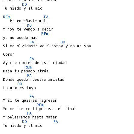
DO
Tu miedo y el mio

REm
FA
   Me enseñaste mal

DO
Y hoy te vengo a decir

REm
ya no puedo mas

FA
DO
Si me olvidaste aquí estoy y no me voy

Coro:

FA
Ay que correr de esta ciudad

REm
Deja tu pasado atrás

FA
Donde quedo nuestra amistad

DO
Lo mio es tuyo

FA
Y si te quieres regresar

REm
Yo me ire contigo hasta el final

FA
Y pelearemos hasta matar

DO
FA
Tu miedo y el mio
