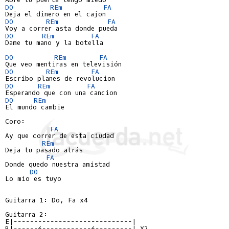
DO
REm
FA
DO
REm
FA
DO
REm
FA
Dame tu mano y la botella

DO
REm
FA
DO
REm
FA
DO
REm
FA
DO
REm
El mundo cambie

Coro:

FA
Ay que correr de esta ciudad

REm
Deja tu pasado atrás

FA
Donde quedo nuestra amistad

DO
Lo mio es tuyo

Guitarra 1: Do, Fa x4

E|-----------------------------|
B|------6------------6---------| X2