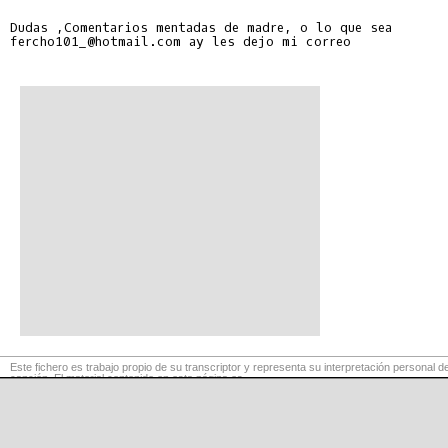
Dudas ,Comentarios mentadas de madre, o lo que sea

fercho101_@hotmail.com ay les dejo mi correo

Este fichero es trabajo propio de su transcriptor y representa su interpretación personal de
canción. El material contenido en esta página es
para exclusivo uso privado, por lo que se prohibe su reproducción o retransmisión, así c
su uso para fines comerciales.
©
LaCuerda
.net
·
·
·
aviso legal
privacidad
contacto