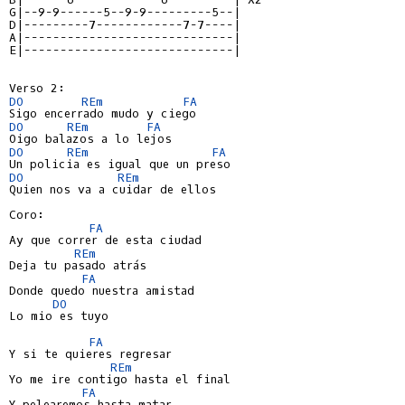
G|--9-9------5--9-9---------5--|
D|---------7------------7-7----|
A|-----------------------------|
E|-----------------------------|
DO
REm
FA
DO
REm
FA
DO
REm
FA
DO
REm
Quien nos va a cuidar de ellos

Coro:

FA
Ay que correr de esta ciudad

REm
Deja tu pasado atrás

FA
Donde quedo nuestra amistad

DO
Lo mio es tuyo

FA
Y si te quieres regresar

REm
Yo me ire contigo hasta el final

FA
Y pelearemos hasta matar
