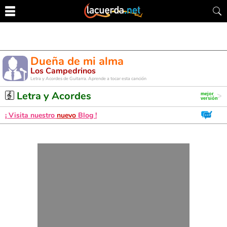
Dueña de mi alma
Los Campedrinos
Letra y Acordes de Guitarra. Aprende a tocar esta canción
Letra y Acordes
¡ Visita nuestro
nuevo
Blog !