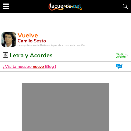
Vuelve
Camilo Sesto
Letra y Acordes de Guitarra. Aprende a tocar esta canción
Letra y Acordes
¡ Visita nuestro
nuevo
Blog !