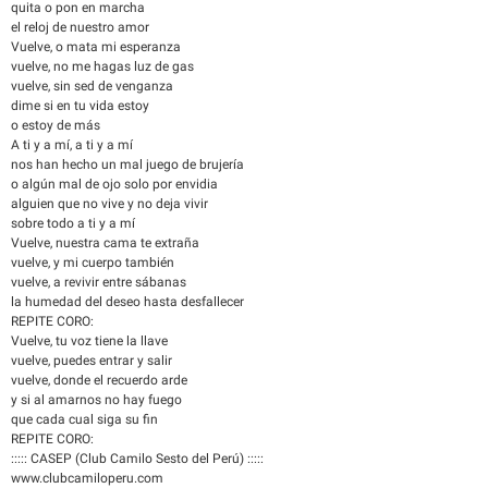
quita o pon en marcha
el reloj de nuestro amor
Vuelve, o mata mi esperanza
vuelve, no me hagas luz de gas
vuelve, sin sed de venganza
dime si en tu vida estoy
o estoy de más
A ti y a mí, a ti y a mí
nos han hecho un mal juego de brujería
o algún mal de ojo solo por envidia
alguien que no vive y no deja vivir
sobre todo a ti y a mí
Vuelve, nuestra cama te extraña
vuelve, y mi cuerpo también
vuelve, a revivir entre sábanas
la humedad del deseo hasta desfallecer
REPITE CORO:
Vuelve, tu voz tiene la llave
vuelve, puedes entrar y salir
vuelve, donde el recuerdo arde
y si al amarnos no hay fuego
que cada cual siga su fin
REPITE CORO:
::::: CASEP (Club Camilo Sesto del Perú) :::::
www.clubcamiloperu.com