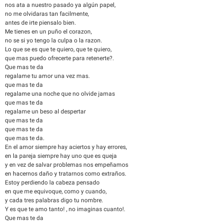
nos ata a nuestro pasado ya algún papel,
no me olvidaras tan facilmente,
antes de irte piensalo bien.
Me tienes en un puño el corazon,
no se si yo tengo la culpa o la razon.
Lo que se es que te quiero, que te quiero,
que mas puedo ofrecerte para retenerte?.
Que mas te da
regalame tu amor una vez mas.
que mas te da
regalame una noche que no olvide jamas
que mas te da
regalame un beso al despertar
que mas te da
que mas te da
que mas te da.
En el amor siempre hay aciertos y hay errores,
en la pareja siempre hay uno que es queja
y en vez de salvar problemas nos empeñamos
en hacernos daño y tratarnos como extraños.
Estoy perdiendo la cabeza pensado
en que me equivoque, como y cuando,
y cada tres palabras digo tu nombre.
Y es que te amo tanto! , no imaginas cuanto!.
Que mas te da