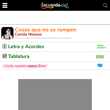
Cosas que no se rompen
Camila Moreno
Letra y Acordes de Guitarra. Aprende a tocar esta canción
Letra y Acordes
Tablatura
¡ Visita nuestro
nuevo
Blog !