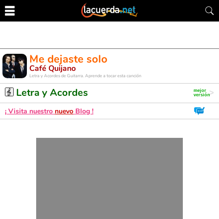
Me dejaste solo
Café Quijano
Letra y Acordes de Guitarra. Aprende a tocar esta canción
Letra y Acordes
¡ Visita nuestro
nuevo
Blog !