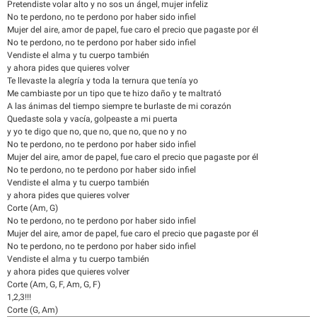
Pretendiste volar alto y no sos un ángel, mujer infeliz
No te perdono, no te perdono por haber sido infiel
Mujer del aire, amor de papel, fue caro el precio que pagaste por él
No te perdono, no te perdono por haber sido infiel
Vendiste el alma y tu cuerpo también
y ahora pides que quieres volver
Te llevaste la alegría y toda la ternura que tenía yo
Me cambiaste por un tipo que te hizo daño y te maltrató
A las ánimas del tiempo siempre te burlaste de mi corazón
Quedaste sola y vacía, golpeaste a mi puerta
y yo te digo que no, que no, que no, que no y no
No te perdono, no te perdono por haber sido infiel
Mujer del aire, amor de papel, fue caro el precio que pagaste por él
No te perdono, no te perdono por haber sido infiel
Vendiste el alma y tu cuerpo también
y ahora pides que quieres volver
Corte (Am, G)
No te perdono, no te perdono por haber sido infiel
Mujer del aire, amor de papel, fue caro el precio que pagaste por él
No te perdono, no te perdono por haber sido infiel
Vendiste el alma y tu cuerpo también
y ahora pides que quieres volver
Corte (Am, G, F, Am, G, F)
1,2,3!!!
Corte (G, Am)