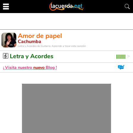
Amor de papel
Cachumba
Letra y Acordes de Guitarra. Aprende a tocar esta canción
Letra y Acordes
¡ Visita nuestro
nuevo
Blog !