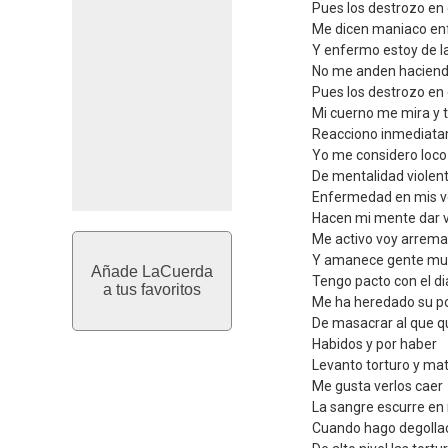
Pues los destrozo en 
Me dicen maniaco e
Y enfermo estoy de 
No me anden hacien
Pues los destrozo en 
Mi cuerno me mira y 
Reacciono inmediat
Yo me considero loco
De mentalidad violen
Enfermedad en mis 
Hacen mi mente dar 
Me activo voy arrem
Y amanece gente mu
Añade LaCuerda
Tengo pacto con el di
a tus favoritos
Me ha heredado su p
De masacrar al que q
Habidos y por haber
Levanto torturo y ma
Me gusta verlos caer
La sangre escurre e
Cuando hago degolla