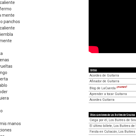
caliente
nfermo
la mente
do panchos
caliente
tiembla
amente
ta
venas
vueltas
Extras
ango
Acordes de Guitarra
erta
Afinador de Guitarra
ablo
¡nuevo!
Blog de LaCuerda
oder
Aprender a tocar Guitarra
uiera
Acordes Guitarra
to
Otras canciones de Los Buitres de Sinaloa
Ciega por él, Los Buitres de Sin
n mis manos
El último billete, Los Buitres de
ciones
Fiesta en Culiacán, Los Buitres