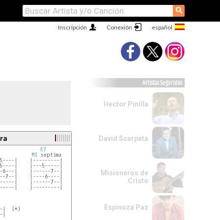
⚲
Inscripción
Conexión
Artistas Sugeridos
Hector Pinilla
ra
David Scarpeta
E7
C
MI
 septima         
DO
5----|    |---------|    |---------|

5----|    |---5-----|    |---------|

-6---|    |------7--|    |------7--|

Misioneros de
--7--|    |----6----|    |-4-------|

Cristo
-----|    |------7--|    |---5-----|

-----|    |---------|    |---------|

Espinoza Paz
-|  (*)

-|
