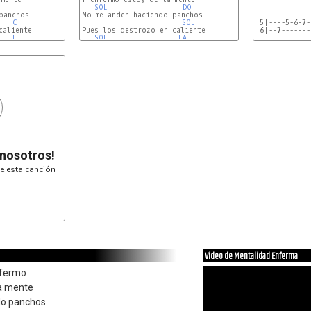
SOL
DO
anchos

No me anden haciendo panchos

C
SOL
 5|----5-6-7-
aliente

Pues los destrozo en caliente

 6|--7-------
F
SOL
FA
 nosotros!
e esta canción
Video de Mentalidad Enferma
nfermo
la mente
do panchos