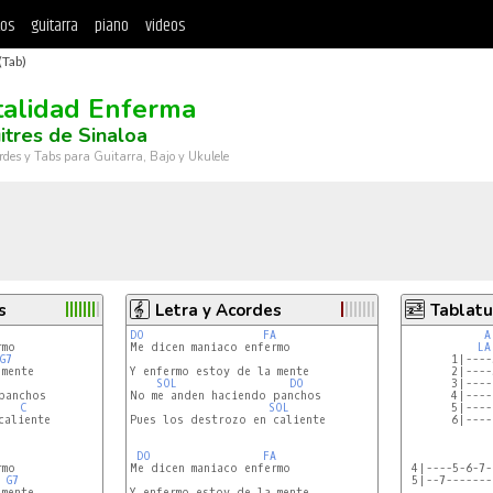
tos
guitarra
piano
videos
(Tab)
alidad Enferma
itres de Sinaloa
rdes y Tabs para Guitarra, Bajo y Ukulele
s
Letra y Acordes
Tablatu
DO
FA
A
mo

Me dicen maniaco enfermo

LA
G7
       1|----
mente

Y enfermo estoy de la mente

       2|----
SOL
DO
       3|----
anchos

No me anden haciendo panchos

       4|----
C
SOL
       5|----
aliente

Pues los destrozo en caliente

       6|----
DO
FA
mo

Me dicen maniaco enfermo

 4|----5-6-7-
G7
 5|--7-------
mente

Y enfermo estoy de la mente
