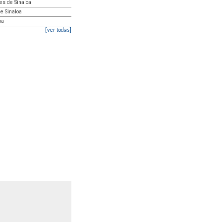
res de Sinaloa
de Sinaloa
oa
[ver todas]