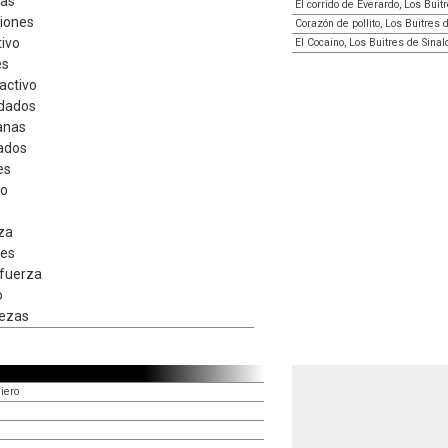
ras
El corrido de Everardo, Los Buit
iones
Corazón de pollito, Los Buitres 
tivo
El Cocaino, Los Buitres de Sinal
es
activo
ndados
anas
ados
es
do
eza
res
fuerza
o
bezas
iero