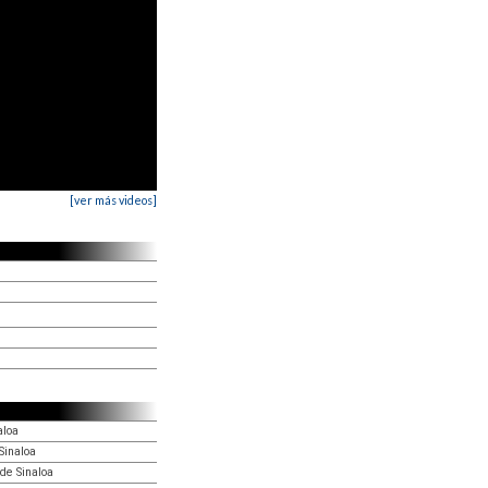
[ver más videos]
aloa
 Sinaloa
 de Sinaloa