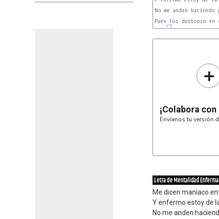
No me anden haciendo p
Pues los destrozo en c
C7
+
¡Colabora con
Envíanos tu versión d
Letra de Mentalidad Enferma
Me dicen maniaco e
Y enfermo estoy de 
No me anden hacien