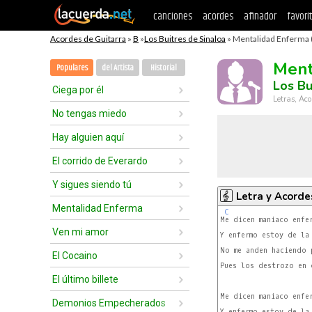
canciones
acordes
afinador
favori
Acordes de Guitarra
»
B
»
Los Buitres de Sinaloa
» Mentalidad Enferma 
Ment
Populares
del Artista
Historial
Los Bu
Ciega por él
Letras, Aco
No tengas miedo
Hay alguien aquí
El corrido de Everardo
Y sigues siendo tú
Letra y Acorde
Mentalidad Enferma
C
Me dicen maniaco enfer
Ven mi amor
Y enfermo estoy de la 
No me anden haciendo p
El Cocaino
Pues los destrozo en c
El último billete
Me dicen maniaco enfer
Demonios Empecherados
Y enfermo estoy de la 