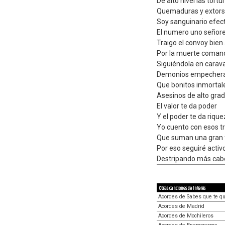
De alto nivel las tortu
Quemaduras y extors
Soy sanguinario efec
El numero uno señor
Traigo el convoy bien 
Por la muerte coma
Siguiéndola en carav
Demonios empecher
Que bonitos inmortal
Asesinos de alto gra
El valor te da poder
Y el poder te da riqu
Yo cuento con esos t
Que suman una gran 
Por eso seguiré activ
Destripando más ca
Otras canciones de interés
Acordes de Sabes que te qu
Acordes de Madrid
Acordes de Mochileros