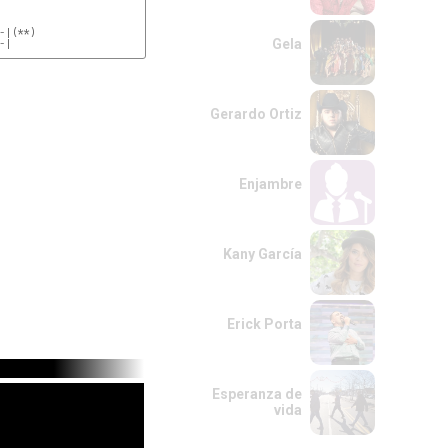
-|(**)

Gela
-|

Gerardo Ortiz
Enjambre
Kany García
Erick Porta
Esperanza de
vida