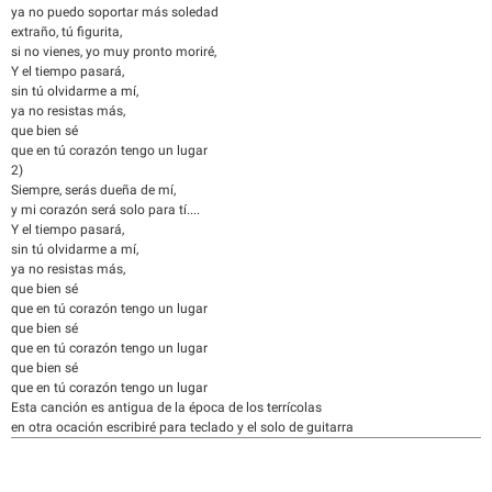
ya no puedo soportar más soledad
extraño, tú figurita,
si no vienes, yo muy pronto moriré,
Y el tiempo pasará,
sin tú olvidarme a mí,
ya no resistas más,
que bien sé
que en tú corazón tengo un lugar
2)
Siempre, serás dueña de mí,
y mi corazón será solo para tí....
Y el tiempo pasará,
sin tú olvidarme a mí,
ya no resistas más,
que bien sé
que en tú corazón tengo un lugar
que bien sé
que en tú corazón tengo un lugar
que bien sé
que en tú corazón tengo un lugar
Esta canción es antigua de la época de los terrícolas
en otra ocación escribiré para teclado y el solo de guitarra