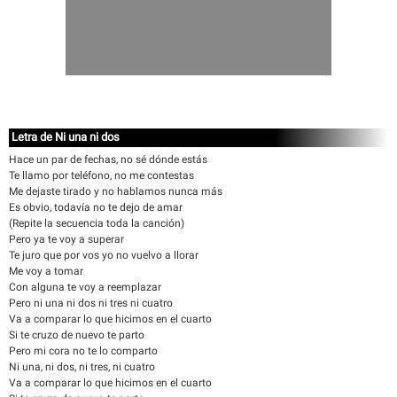
Letra de Ni una ni dos
Hace un par de fechas, no sé dónde estás
Te llamo por teléfono, no me contestas
Me dejaste tirado y no hablamos nunca más
Es obvio, todavía no te dejo de amar
(Repite la secuencia toda la canción)
Pero ya te voy a superar
Te juro que por vos yo no vuelvo a llorar
Me voy a tomar
Con alguna te voy a reemplazar
Pero ni una ni dos ni tres ni cuatro
Va a comparar lo que hicimos en el cuarto
Si te cruzo de nuevo te parto
Pero mi cora no te lo comparto
Ni una, ni dos, ni tres, ni cuatro
Va a comparar lo que hicimos en el cuarto