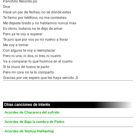
Panchito Records pa
Dice
Hace un par de fechas, no sé dónde estás
Te llamo por teléfono, no me contestas
Me dejaste tirado y no hablamos nunca más
Es obvio, todavía no te dejo de amar
Pero ya te voy a superar
Te juro que por vos yo no vuelvo a llorar
Me voy a tomar
Con alguna te voy a reemplazar
Pero ni una, ni dos, ni tres, ni cuatro
Va a comparar lo que hicimos en el cuarto
Si te cruzo de nuevo te parto
Pero mi cora no te lo comparto
Gracias por ver, espero que les haya servido ;D
Otras canciones de interés
Acordes de Chacarera del sufrido
Acordes de Bajo la sombra de Pedro
Acordes de Yeshúa HaMashíaj