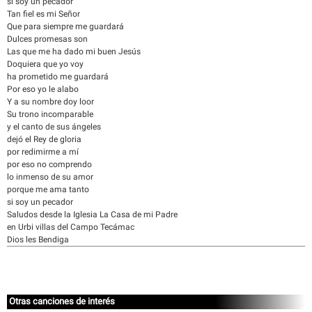
si soy un pecador
Tan fiel es mi Señor
Que para siempre me guardará
Dulces promesas son
Las que me ha dado mi buen Jesús
Doquiera que yo voy
ha prometido me guardará
Por eso yo le alabo
Y a su nombre doy loor
Su trono incomparable
y el canto de sus ángeles
dejó el Rey de gloria
por redimirme a mí
por eso no comprendo
lo inmenso de su amor
porque me ama tanto
si soy un pecador
Saludos desde la Iglesia La Casa de mi Padre
en Urbi villas del Campo Tecámac
Dios les Bendiga
Otras canciones de interés