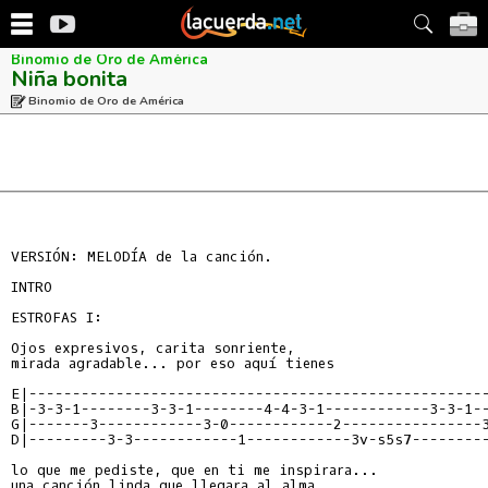
Binomio de Oro de América
Niña bonita
Binomio de Oro de América
VERSIÓN: MELODÍA de la canción.

INTRO

ESTROFAS I:

Ojos expresivos, carita sonriente,

mirada agradable... por eso aquí tienes

E|----------------------------------------------------
B|-3-3-1--------3-3-1--------4-4-3-1------------3-3-1-
G|-------3------------3-0------------2----------------
D|---------3-3------------1------------3v-s5s7--------
lo que me pediste, que en ti me inspirara...

una canción linda que llegara al alma
