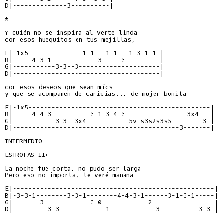
D|--------------3----------|
*

Y quién no se inspira al verte linda

con esos huequitos en tus mejillas,

E|-1x5--------------1-1---1-1---1-3-1-1-|
B|-----4-3-1------------3-----3---------|
G|-----------3-3--3---------------------|
D|--------------------------------------|
con esos deseos que sean míos

y que se acompañen de caricias... de mujer bonita

E|-1x5-----------------------------------------------|
B|-----4-4-3----------3-1-3-4-3----------------3x4---|
G|-----------3-3--3x4-----------5v-s3s2s3s5--------3-|
D|-------------------------------------------3-------|
INTERMEDIO

ESTROFAS II:

La noche fue corta, no pudo ser larga

Pero eso no importa, te veré mañana

E|----------------------------------------------------
B|-3-3-1--------3-3-1--------4-4-3-1------3-1-3-1-----
G|-------3------------3-0------------2----------------
D|---------3-3------------1------------3----------3-3-