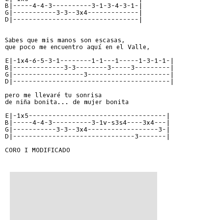
B|-----4-4-3----------3-1-3-4-3-1-|
G|-----------3-3--3x4-------------|
D|--------------------------------|
Sabes que mis manos son escasas,

que poco me encuentro aquí en el Valle,

E|-1x4-6-5-3-1--------1-1---1-----1-3-1-1-|
B|-------------3-3--------3-----3---------|
G|------------------3---------------------|
D|----------------------------------------|
pero me llevaré tu sonrisa

de niña bonita... de mujer bonita

E|-1x5-----------------------------------|
B|-----4-4-3----------3-1v-s3s4----3x4---|
G|-----------3-3--3x4------------------3-|
D|-------------------------------3-------|
CORO I MODIFICADO
