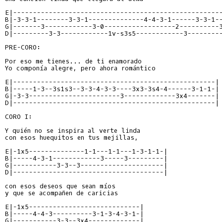
E|----------------------------------------------------
B|-3-3-1--------3-3-1--------------4-4-3-1------3-3-1-
G|-------3------------3-0------------------2----------
D|---------3-3------------1v-s3s5------------3--------
PRE-CORO:

Por eso me tienes... de ti enamorado

Yo componía alegre, pero ahora romántico

E|---------------------------------------------------|
B|-----1-3--3s1s3--3-3-4-3-3----3x3-3s4-4------3-1-1-|
G|-3-3-----------------------3-------------3x4-------|
D|---------------------------------------------------|
CORO I:

Y quién no se inspira al verte linda

con esos huequitos en tus mejillas,

E|-1x5--------------1-1---1-1---1-3-1-1-|
B|-----4-3-1------------3-----3---------|
G|-----------3-3--3---------------------|
D|--------------------------------------|
con esos deseos que sean míos

y que se acompañen de caricias

E|-1x5----------------------------|
B|-----4-4-3----------3-1-3-4-3-1-|
G|-----------3-3--3x4-------------|