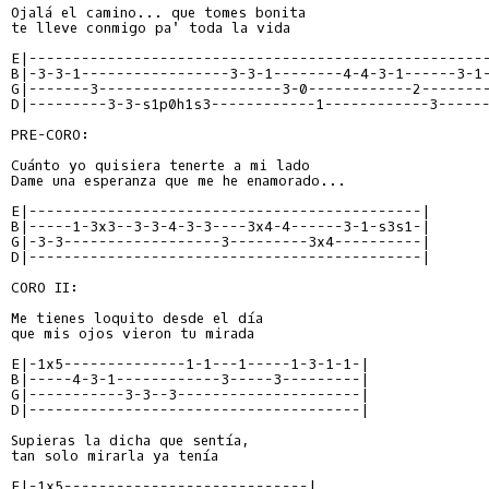
Ojalá el camino... que tomes bonita

te lleve conmigo pa' toda la vida

E|----------------------------------------------------
B|-3-3-1-----------------3-3-1--------4-4-3-1------3-1
G|-------3---------------------3-0------------2-------
D|---------3-3-s1p0h1s3------------1------------3-----
PRE-CORO:

Cuánto yo quisiera tenerte a mi lado

Dame una esperanza que me he enamorado...

E|---------------------------------------------|
B|-----1-3x3--3-3-4-3-3----3x4-4------3-1-s3s1-|
G|-3-3------------------3---------3x4----------|
D|---------------------------------------------|
CORO II:

Me tienes loquito desde el día

que mis ojos vieron tu mirada

E|-1x5--------------1-1---1-----1-3-1-1-|
B|-----4-3-1------------3-----3---------|
G|-----------3-3--3---------------------|
D|--------------------------------------|
Supieras la dicha que sentía,

tan solo mirarla ya tenía

E|-1x5----------------------------|