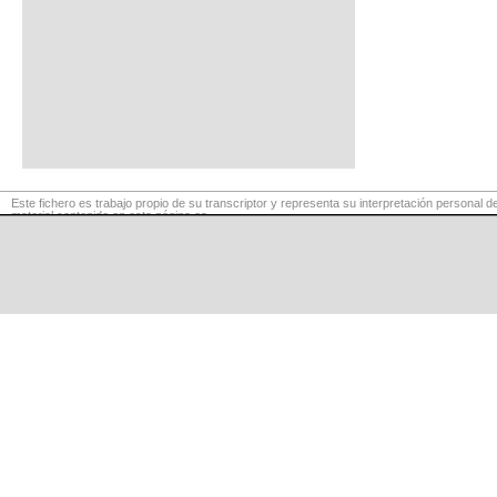
Este fichero es trabajo propio de su transcriptor y representa su interpretación personal de
material contenido en esta página es
para exclusivo uso privado, por lo que se prohibe su reproducción o retransmisión, así c
para fines comerciales.
©
LaCuerda
.net
·
·
·
aviso legal
privacidad
contacto