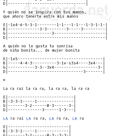
D|--------------------------------|
Y quién no se inspira con tus manos,

que añoro tenerte entre mis manos

E|-1x4-6-5-3-1--------1-1---1-1---1-3-1-1-|
B|-------------3-3--------3-----3---------|
G|------------------3---------------------|
D|----------------------------------------|
A quién no le gusta tu sonrisa

de niña bonita... de mujer bonita

E|-1x5-----------------------------------|
B|-----4-4-3----------3-1v-s3s4----3x4---|
G|-----------3-3--3x4------------------3-|
D|-------------------------------3-------|
*

La ra rai la ra ra, la ra ra, la ra ra

E|---------------------------|
B|-3-3-1-----1---------------|
G|-------3-2------0-3------3-|
D|--------------3------1-3---|
LA
 ra rai 
LA
 ra ra, 
LA
 ra ra, 
LA
 ra

E|-------------------------|
B|-3-3-1-----1-------------|
G|-------3-2------0-3--3-3-|