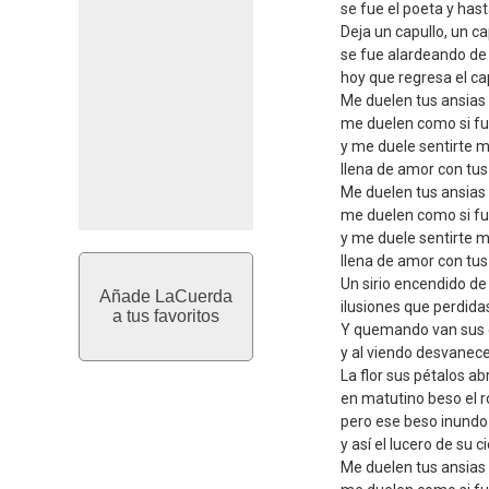
se fue el poeta y has
Deja un capullo, un c
se fue alardeando de 
hoy que regresa el cap
Me duelen tus ansias
me duelen como si f
y me duele sentirte m
llena de amor con tu
Me duelen tus ansias
me duelen como si f
y me duele sentirte mi
llena de amor con tu
Un sirio encendido d
Añade LaCuerda
ilusiones que perdid
a tus favoritos
Y quemando van sus 
y al viendo desvanece
La flor sus pétalos a
en matutino beso el r
pero ese beso inundo 
y así el lucero de su c
Me duelen tus ansias