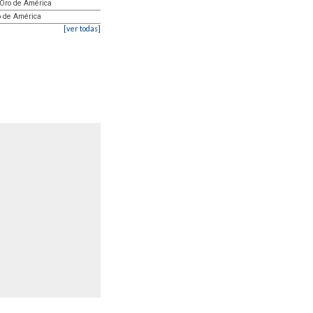
 Oro de América
o de América
[ver todas]