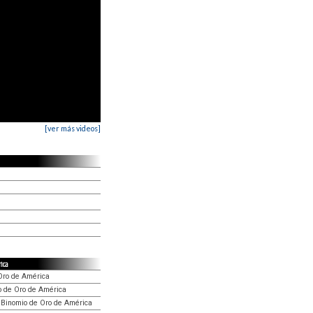
[ver más videos]
rica
 Oro de América
o de Oro de América
 Binomio de Oro de América