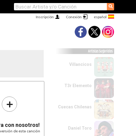
⚲
Inscripción
Conexión
Artistas Sugeridos
Villancicos
T3r Elemento
+
Cuecas Chilenas
RE
dido,

ra con nosotros!
Daniel Toro
versión de esta canción