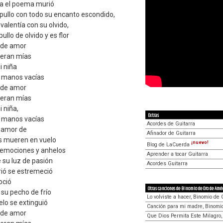
ta el poema murió
apullo con todo su encanto escondido,
valentía con su olvido,
ullo de olvido y es flor
 de amor
ueran mías
i niña
s manos vacías
 de amor
ueran mías
 niña,
Extras
s manos vacías
Acordes de Guitarra
e amor de
Afinador de Guitarra
as mueren en vuelo
¡nuevo!
Blog de LaCuerda
emociones y anhelos
Aprender a tocar Guitarra
 su luz de pasión
Acordes Guitarra
brió se estremeció
oció
Otras canciones de Binomio de Oro de Amé
su pecho de frío
Lo volviste a hacer, Binomio de
ielo se extinguió
Canción para mi madre, Binomi
 de amor
Que Dios Permita Este Milagro,