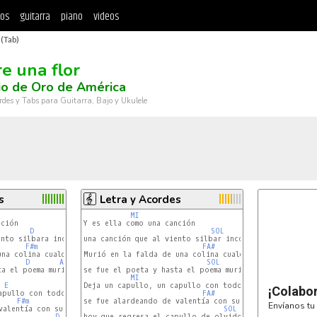
tos
guitarra
piano
videos
 (Tab)
e una flor
io de Oro de América
rdes y Tabs para Guitarra, Bajo y Ukulele
s
Letra y Acordes
MI
ción

Y es ella como una canción

D
A
SOL
RE
nto silbara incompleta

una canción que al viento silbar incompleta

F#m
Bm
FA#
LA
na colina cualquiera

Murió en la falda de una colina cualquiera

D
A
SOL
RE7
a el poema murió

se fue el poeta y hasta el poema murió

MI
SOL
E
Deja un capullo, un capullo con todo su encanto escon
D
A
¡Colabo
apullo con todo su encanto escondido

FA#
LA
F#m
Bm
se fue alardeando de valentía con su olvido,

Envíanos tu 
valentía con su olvido

SOL
RE
D
hoy que regresa el capullo de olvido y es flor

A