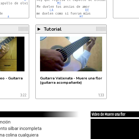
capullo de olvido ya es flor

MI
Me duelen tus ansias de amor

LA
RE
e

me duelen como si fueran mías

A
MI
Tutorial
►
eo - Guitarra
Guitarra Vallenata - Muere una flor
(guitarra acompañante)
3:22
1:33
Video de Muere una flor
anción
ento silbar incompleta
una colina cualquiera