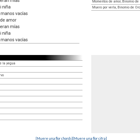
ueran mías
Momentos de amor, Binomio de
i niña
Muero por verla, Binomio de Or
s manos vacías
 de amor
ueran mías
i niña
s manos vacías
e la yegua
rvo
[Muere una flor chords]
[Muere una flor cifra]