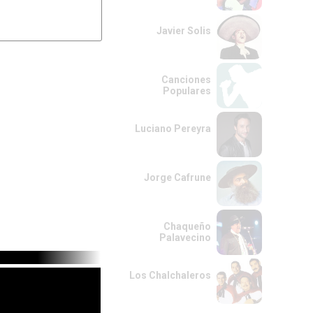
Javier Solis
Canciones
Populares
Luciano Pereyra
Jorge Cafrune
Chaqueño
Palavecino
Los Chalchaleros