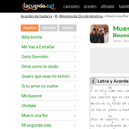
canciones
acordes
afinador
favori
Acordes de Guitarra
»
B
»
Binomio de Oro de América
» Muere una flor
Muer
Populares
del Artista
Historial
Binom
Niña bonita
Letras, Aco
Me Vas a Extrañar
Osito Dormilón
Dime como te olvido
Quiero que seas mi estrella
Letra y Acorde
Si tu amor no vuelve
A
Bm
Y es ella como una can
E
Me ilusioné
una canción que el vie
A
murió en la falda de u
Olvídala
E
se fue el poeta y hast
Muere una flor
Bm
Dejo un capullo, un c
A
Mi segunda vida
se fue alardeando de 
E