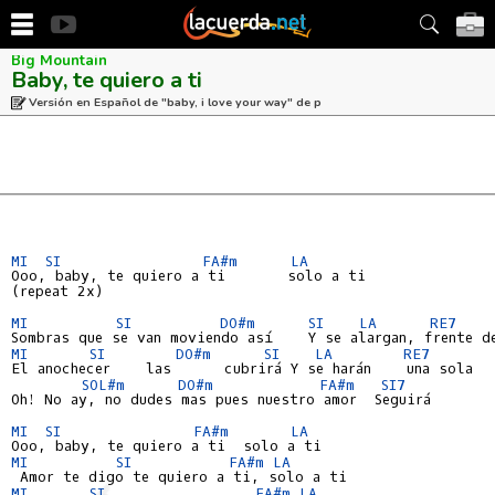
Big Mountain
Baby, te quiero a ti
Versión en Español de "baby, i love your way" de p
MI
SI
FA#m
LA
Ooo, baby, te quiero a ti       solo a ti

(repeat 2x)

MI
SI
DO#m
SI
LA
RE7
MI
SI
DO#m
SI
LA
RE7
El anochecer    las      cubrirá Y se harán    una sola

SOL#m
DO#m
FA#m
SI7
Oh! No ay, no dudes mas pues nuestro amor  Seguirá

MI
SI
FA#m
LA
MI
SI
FA#m
LA
MI
SI
FA#m
LA