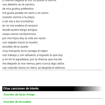
y cuando llegaba el frio, no podia ni dormir
voy derecho en el camino
de mis gustos preferidos
me gusta pasear en carro o en avion
cuando vamos a la playa
o tal vez a las montañas
en rzr me acelera el corazon
donde quiera tengo amigos
casas carros condominios
por mis hijos doy la vida sin razon
con respeto hacia la muerto
amuleto de la suerte
muy tranquilo se la navega el viejon
con trabajo y con esfuerzo, e logrado lo que soy
a mi tio le agradesco, por la chanza que me dio
me despido ai nos vemos, pero nunca digo adios
voy volando hacia mi tierra, se despide el señoron
Otras canciones de interés
Acordes de Jesús Amigo
Acordes de Jerusalem