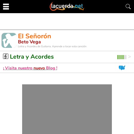
El Señorón
Beto Vega
Letra y Acordes de Guitarra. Aprende a tocar esta canción
Letra y Acordes
¡ Visita nuestro
nuevo
Blog !