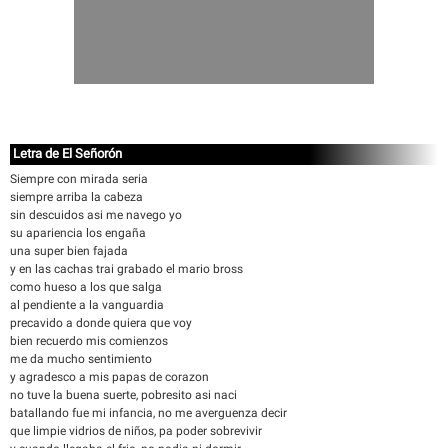
Letra de El Señorón
Siempre con mirada seria
siempre arriba la cabeza
sin descuidos asi me navego yo
su apariencia los engaña
una super bien fajada
y en las cachas trai grabado el mario bross
como hueso a los que salga
al pendiente a la vanguardia
precavido a donde quiera que voy
bien recuerdo mis comienzos
me da mucho sentimiento
y agradesco a mis papas de corazon
no tuve la buena suerte, pobresito asi naci
batallando fue mi infancia, no me averguenza decir
que limpie vidrios de niños, pa poder sobrevivir